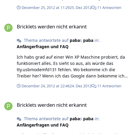
aus, dass die anderen auch funktionieren werden.
December 25, 2012 at 11:29
25. Dez 2012
11 Antworten
Schade, dass die teile im viewer nicht angezeigt
werden. @ArcaneDraconum: war das mit dem
Bricklets werden nicht erkannt
gatekeeper für nicht gedacht? Wo kann ich den denn
Bricklets werden nicht erkannt
ausschalten? Ich habe den Daemon und den viewer
gestern erst installiert, hatte vorher nichts installiert.
Thema antwortete auf
paba
s
paba
in:
Beste Grüße und danke!
Anfängerfragen und FAQ
Ich habs grad auf einer Win XP Maschine probiert, da
funktioniert alles. Es sieht so aus, als würde das
tty.usbmodemfd131 fehlen. Wo bekomme ich die
Treiber her? Wenn ich das Google dann bekomme ich
keine richtigen Treffer (oder ich bin zu blind). Wäre für
December 24, 2012 at 22:46
24. Dez 2012
11 Antworten
Hilfe dankbar, möchte die Dose meiner Frau nicht zum
basteln nutzen... Frohe Feiertage und beste Grüße Paul
Bricklets werden nicht erkannt
Bricklets werden nicht erkannt
Thema antwortete auf
paba
s
paba
in:
Anfängerfragen und FAQ