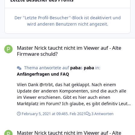
Der "Letzte Profil-Besucher"-Block ist deaktiviert und
wird anderen Benutzern nicht angezeit.
Master Nrick taucht nicht im Viewer auf - Alte Firmware schuld?
Master Nrick taucht nicht im Viewer auf - Alte
Firmware schuld?
Thema antwortete auf
paba
s
paba
in:
Anfängerfragen und FAQ
Vilen Dank @rtrbt, das hat geklappt. Nach einem
Update der anderen Komponenten, sind die auch alle
im Viewer erschienen. Gibt es hier auch einen
Marktplatz im Forum? Ich glaube, es gibt definitiv Leute,
die mit den Komponenten mehr anfangen können, als
February 5, 2021 at 09:46
5. Feb 2021
3 Antworten
ich, aber ich will jetzt nicht einfach so einen Verkaufe
Beitrag schreiben.
Master Nrick taucht nicht im Viewer auf - Alte Firmware schuld?
Master Nrick taucht nicht im Viewer auf - Alte