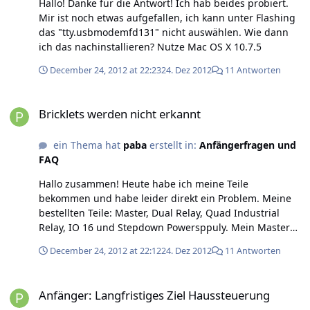
Hallo! Danke für die Antwort! Ich hab beides probiert.
Mir ist noch etwas aufgefallen, ich kann unter Flashing
das "tty.usbmodemfd131" nicht auswählen. Wie dann
ich das nachinstallieren? Nutze Mac OS X 10.7.5
December 24, 2012 at 22:23
24. Dez 2012
11 Antworten
Bricklets werden nicht erkannt
Bricklets werden nicht erkannt
ein Thema hat
paba
erstellt in:
Anfängerfragen und
FAQ
Hallo zusammen! Heute habe ich meine Teile
bekommen und habe leider direkt ein Problem. Meine
bestellten Teile: Master, Dual Relay, Quad Industrial
Relay, IO 16 und Stepdown Powersppuly. Mein Master
wird im Brick Viewer angezeigt, leider werden keine
December 24, 2012 at 22:12
24. Dez 2012
11 Antworten
Bricklets angezeigt. An den Bricklets leuchten keine LED.
Ich habe 3 Kabel und alle Ports am Master ausprobiert,
Anfänger: Langfristiges Ziel Haussteuerung
manchmal blinken die LED am Dual Relay wenn ich das
Anfänger: Langfristiges Ziel Haussteuerung
Kabel langsam rein stecke,aber wenn das Kabel richtig