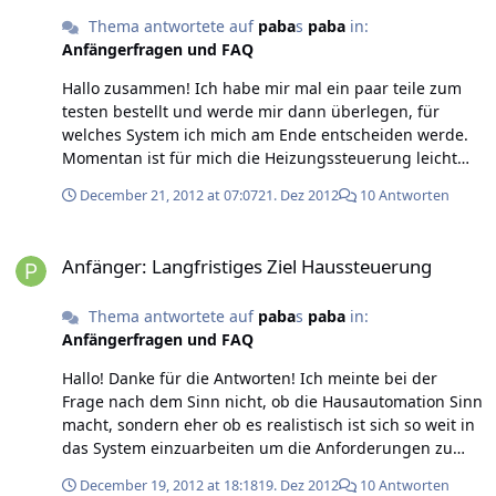
sitzt, dann leuchtet keine LED. Bei den anderen Bricklets
Thema antwortete auf
paba
s
paba
in:
tut sich nichts. Was kann ich tun? Ich hab schon das
Anfängerfragen und FAQ
USB-Kabel gegen eines getauscht, das an 2 USB-Ports
abgeschlossen wird. So langsam bin ich hilflos...
Hallo zusammen! Ich habe mir mal ein paar teile zum
Vielleicht könnt ihr mir helfen. Beste Grüße Paul
testen bestellt und werde mir dann überlegen, für
welches System ich mich am Ende entscheiden werde.
Momentan ist für mich die Heizungssteuerung leicht
raus aus der Nummer. Wenn ich fertige
December 21, 2012 at 07:07
21. Dez 2012
10 Antworten
Funkthermostate für 49,- bekommen kann, die auch
noch die Temperatur anzeigen, dann lohnt es sich nicht
Anfänger: Langfristiges Ziel Haussteuerung
aus Master & Wlan-Brick etwas zu basteln, was dann
Anfänger: Langfristiges Ziel Haussteuerung
noch verkleidet werden will. Bei den Licht &
Steckdosenschaltern sieht das etwas anders aus, hier
Thema antwortete auf
paba
s
paba
in:
kann ich mir durchaus vorstellen Tinkerforge zu nutzen.
Anfängerfragen und FAQ
Vor allem, weil hier die Industrial Relays recht günstig
sind oder ich nutze einen IO zum schalten der
Hallo! Danke für die Antworten! Ich meinte bei der
Hutschienen-Relais. @Masder: Was für Sensoren nutzt
Frage nach dem Sinn nicht, ob die Hausautomation Sinn
du so? Was steuert deine Anlage? @ Mikrolinux: An due
macht, sondern eher ob es realistisch ist sich so weit in
Dual-Relays habe ich zur Rollladensteuerung auch
das System einzuarbeiten um die Anforderungen zu
schon gedacht. Ich werde zunächst mal Strippen in den
meistern. Eine Hausautomation ist ja nicht wirklich
Keller ziehen, den Rest schauen wir dann. Deine
December 19, 2012 at 18:18
19. Dez 2012
10 Antworten
wichtig, deswegen sind das schon gute 40% Spielerei.