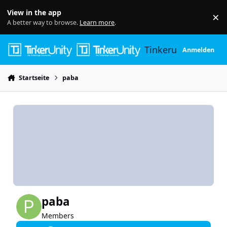
Skip to content
View in the app
×
Di
A better way to browse.
Learn more
.
Tinkerunity
Anmelden
Startseite
paba
paba
Members