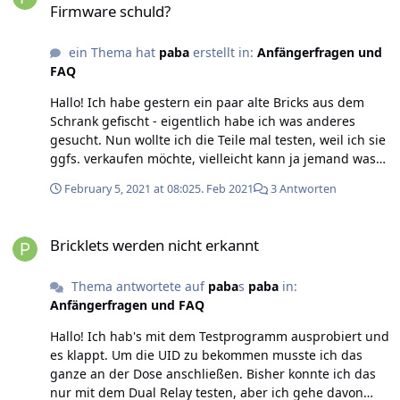
Firmware schuld?
ein Thema hat
paba
erstellt in:
Anfängerfragen und
FAQ
Hallo! Ich habe gestern ein paar alte Bricks aus dem
Schrank gefischt - eigentlich habe ich was anderes
gesucht. Nun wollte ich die Teile mal testen, weil ich sie
ggfs. verkaufen möchte, vielleicht kann ja jemand was
tolles draus bauen. Nun gut, nun zu meiner Frage: Der
February 5, 2021 at 08:02
5. Feb 2021
3 Antworten
Master Brick 2.0 wird im Viewer (Mac und Windows 10)
nicht angezeigt. Im Log vom Deamon steht Warn
Bricklets werden nicht erkannt
usb.c:134 USB device (bus:2, device 7) has unsupported
Bricklets werden nicht erkannt
protocol 1.0 firmware, please update firmware, ignorin...
Kann ich denn die Firmware auf dem Master Brick per
Thema antwortete auf
paba
s
paba
in:
USB flashen, trotz des Fehlers? Der Master Brick wird
Anfängerfragen und FAQ
unter Windows erkannt, und taucht auch in der
Gerätesteuerung auf (keine Treiber vorhanden), also
Hallo! Ich hab's mit dem Testprogramm ausprobiert und
vermute ich, dass der grundsätzlich funktioniert. Habt
es klappt. Um die UID zu bekommen musste ich das
ihr nen Tipp, wie ich da weiterkomme? Beste Grüße Paul
ganze an der Dose anschließen. Bisher konnte ich das
nur mit dem Dual Relay testen, aber ich gehe davon