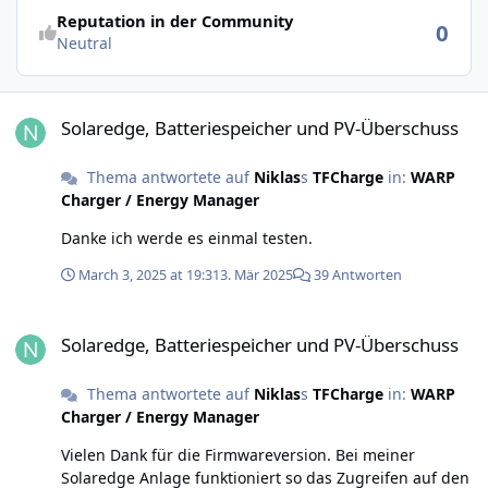
Reputation in der Community
0
Neutral
Solaredge, Batteriespeicher und PV-Überschuss
Solaredge, Batteriespeicher und PV-Überschuss
Thema antwortete auf
Niklas
s
TFCharge
in:
WARP
Charger / Energy Manager
Danke ich werde es einmal testen.
March 3, 2025 at 19:31
3. Mär 2025
39 Antworten
Solaredge, Batteriespeicher und PV-Überschuss
Solaredge, Batteriespeicher und PV-Überschuss
Thema antwortete auf
Niklas
s
TFCharge
in:
WARP
Charger / Energy Manager
Vielen Dank für die Firmwareversion. Bei meiner
Solaredge Anlage funktioniert so das Zugreifen auf den