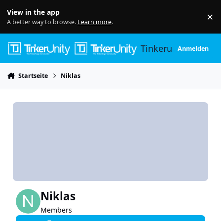
Skip to content
View in the app
×
Di
A better way to browse.
Learn more
.
Tinkerunity
Anmelden
Startseite
Niklas
Niklas
Members