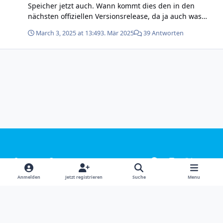
Speicher jetzt auch. Wann kommt dies den in den
nächsten offiziellen Versionsrelease, da ja auch was
beim PV Überschussladen (siehe Post
March 3, 2025 at 13:49
3. Mär 2025
39 Antworten
https://www.tinkerunity.org/topic/12793-keine-
phasenumschaltung/ leider nicht ganz funktioniert.
Bräuchte genau beide kleinen Erweiterungen;) Vielen
Dank Niklas
Light Mode
Dark Mode
System Preference
f
i
x
y
a
n
o
Sprachen
Design
Datenschutzerklärung
Kontakt
Anmelden
Jetzt registrieren
Suche
Menu
c
s
u
Cookies
e
t
t
Powered by
Invision Community
b
a
u
o
g
b