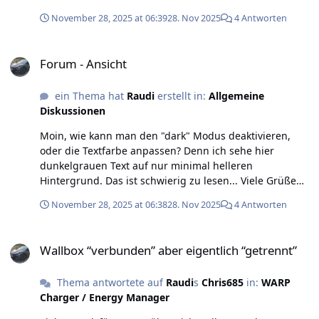
November 28, 2025 at 06:39
28. Nov 2025
4 Antworten
Forum - Ansicht
Forum - Ansicht
ein Thema hat
Raudi
erstellt in:
Allgemeine
Diskussionen
Moin, wie kann man den "dark" Modus deaktivieren,
oder die Textfarbe anpassen? Denn ich sehe hier
dunkelgrauen Text auf nur minimal helleren
Hintergrund. Das ist schwierig zu lesen... Viele Grüße
Stefan
November 28, 2025 at 06:38
28. Nov 2025
4 Antworten
Wallbox “verbunden” aber eigentlich “getrennt”
Wallbox “verbunden” aber eigentlich “getrennt”
Thema antwortete auf
Raudi
s
Chris685
in:
WARP
Charger / Energy Manager