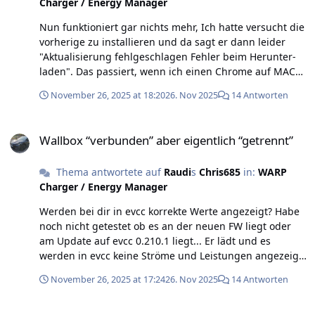
Charger / Energy Manager
Nun funktioniert gar nichts mehr, Ich hatte versucht die
vorherige zu installieren und da sagt er dann leider
"Aktuali­sierung fehl­ge­schlagen Fehler beim Herunter­
laden". Das passiert, wenn ich einen Chrome auf MAC
verwende und auch beim Edge auf Windows. Nach
November 26, 2025 at 18:20
26. Nov 2025
14 Antworten
einen Neustart der Wallbox sendet er gar keine Werte
mehr über MQTT und ich kann über evcc auch nichts
Wallbox “verbunden” aber eigentlich “getrennt”
mehr starten. Mir würde es helfen, wenn ich die
Wallbox “verbunden” aber eigentlich “getrennt”
vorherigen irgendwie installieren kann...
Thema antwortete auf
Raudi
s
Chris685
in:
WARP
Charger / Energy Manager
Werden bei dir in evcc korrekte Werte angezeigt? Habe
noch nicht getestet ob es an der neuen FW liegt oder
am Update auf evcc 0.210.1 liegt... Er lädt und es
werden in evcc keine Ströme und Leistungen angezeigt.
In der Wallbox sieht es okay aus. Das kommt über mqtt:
November 26, 2025 at 17:24
26. Nov 2025
14 Antworten
warp/garage-links/evse/low_level_state
{"led_state":4,"cp_pwm_duty_cycle":100,"adc_values":
Wallbox “verbunden” aber eigentlich “getrennt”
[3913,3014,173,192,1032,3754,177],"voltages":