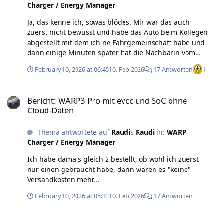
Charger / Energy Manager
Ja, das kenne ich, sowas blödes. Mir war das auch
zuerst nicht bewusst und habe das Auto beim Kollegen
abgestellt mit dem ich ne Fahrgemeinschaft habe und
dann einige Minuten später hat die Nachbarin vom
Kollegen angerufen, dass da permanent der Alarm los
February 10, 2026 at 06:45
10. Feb 2026
17 Antworten
1
geht. Man kann das Auto dann ja aus der Ferne öffnen,
und damit dem Alarm abstellen, aber wird die Tür dann
Bericht: WARP3 Pro mit evcc und SoC ohne Cloud-Daten
nicht physisch geöffnet, dann schließt er wieder ab und
Bericht: WARP3 Pro mit evcc und SoC ohne
das ganze geht von vorn los. Also mussten wir
Cloud-Daten
umkehren...
Thema antwortete auf
Raudi
s
Raudi
in:
WARP
Charger / Energy Manager
Ich habe damals gleich 2 bestellt, ob wohl ich zuerst
nur einen gebraucht habe, dann waren es "keine"
Versandkosten mehr...
February 10, 2026 at 05:33
10. Feb 2026
17 Antworten
Bericht: WARP3 Pro mit evcc und SoC ohne Cloud-Daten