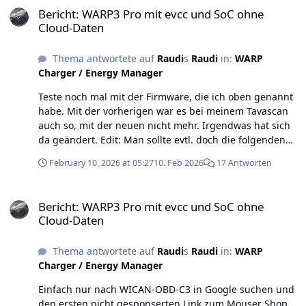
Bericht: WARP3 Pro mit evcc und SoC ohne
Cloud-Daten
Thema antwortete auf
Raudi
s
Raudi
in:
WARP
Charger / Energy Manager
Teste noch mal mit der Firmware, die ich oben genannt
habe. Mit der vorherigen war es bei meinem Tavascan
auch so, mit der neuen nicht mehr. Irgendwas hat sich
da geändert. Edit: Man sollte evtl. doch die folgenden
Posts alle erstmal lesen. 😄 Ja so wie MatzeTF auch
February 10, 2026 at 05:27
10. Feb 2026
17 Antworten
schon schrieb...
Bericht: WARP3 Pro mit evcc und SoC ohne Cloud-Daten
Bericht: WARP3 Pro mit evcc und SoC ohne
Cloud-Daten
Thema antwortete auf
Raudi
s
Raudi
in:
WARP
Charger / Energy Manager
Einfach nur nach WICAN-OBD-C3 in Google suchen und
den ersten nicht gesponserten Link zum Mouser Shop.