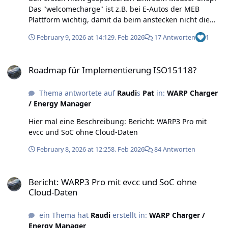
Das "welcomecharge" ist z.B. bei E-Autos der MEB
Plattform wichtig, damit da beim anstecken nicht die
rote LED an geht. Dadurch wird sofort beim anstecken
February 9, 2026 at 14:12
9. Feb 2026
17 Antworten
1
mit dem beladen begonnen und wenn keine Sonne da
ist, nach dem Abschalt-Timer gleich wieder beendet.
Roadmap für Implementierung ISO15118?
Wenn beim anstecken kein Strom anliegt, dann leuchtet
Roadmap für Implementierung ISO15118?
die LED an PKW nach dem weiß blinken nach einem
Moment rot... Also ich habe bei mir die ID.Serie Settings
Thema antwortete auf
Raudi
s
Pat
in:
WARP Charger
genutzt, daher denke ich, dass der Elroq sicherlich auch
/ Energy Manager
funktioniert. Hier gibt es auch noch umfangreiche Infos:
https://github.com/meatpiHQ/wican-fw
Hier mal eine Beschreibung: Bericht: WARP3 Pro mit
evcc und SoC ohne Cloud-Daten
February 8, 2026 at 12:25
8. Feb 2026
84 Antworten
Bericht: WARP3 Pro mit evcc und SoC ohne Cloud-Daten
Bericht: WARP3 Pro mit evcc und SoC ohne
Cloud-Daten
ein Thema hat
Raudi
erstellt in:
WARP Charger /
Energy Manager