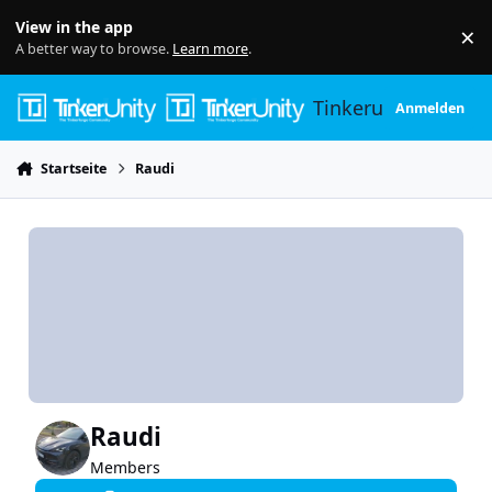
Skip to content
View in the app
×
Di
A better way to browse.
Learn more
.
Tinkerunity
Anmelden
Startseite
Raudi
Raudi
Members