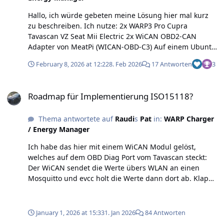
Hallo, ich würde gebeten meine Lösung hier mal kurz
zu beschreiben. Ich nutze: 2x WARP3 Pro Cupra
Tavascan VZ Seat Mii Electric 2x WiCAN OBD2-CAN
Adapter von MeatPi (WICAN-OBD-C3) Auf einem Ubuntu
Server läuft die aktuelle evcc Version und ein Mosquitto
February 8, 2026 at 12:22
8. Feb 2026
17 Antworten
3
Broker. Das WiCAN Modul hat die Firmware v4.12-102-
ge1d0a09. Hier die Config vom WiCAN für den Mii: Hier
Roadmap für Implementierung ISO15118?
die Config vom WiCAN für den Tavascan: Beim Tavascan
Roadmap für Implementierung ISO15118?
gibt es aktuell mit der Firmware und mit den
Einstellungen auch keinen Alarm, wenn der PKW
Thema antwortete auf
Raudi
s
Pat
in:
WARP Charger
abgeschlossen ist... In evcc ist die Konfiguration dann
/ Energy Manager
wie folgt, als Benutzerdefiniertes Gerät: title: Seat Mii
icon: car capacity: 32 phases: 2 soc: source: mqtt topic:
Ich habe das hier mit einem WiCAN Modul gelöst,
mii/soc range: source: mqtt topic: mii/range odometer:
welches auf dem OBD Diag Port vom Tavascan steckt:
source: mqtt topic: mii/odometer features: -
Der WiCAN sendet die Werte übers WLAN an einen
welcomecharge onIdentify: mode: pvUnd gleiches für
Mosquitto und evcc holt die Werte dann dort ab. Klappt
den Tavascan: title: Cupra Tavascan icon: car capacity:
nun glücklicher weise mit der aktuellen Firmware. Mit
77 phases: 3 soc: source: mqtt topic: tavascan/soc
der vorherigen FW ist immer der Alarm vom Cupra los
range: source: mqtt topic: tavascan/range odometer:
gegangen, wenn das Teil gesteckt war und man den
January 1, 2026 at 15:33
1. Jan 2026
84 Antworten
source: mqtt topic: tavascan/odometer features: -
PKW abgeschlossen hat. Damit ist man auch völlig