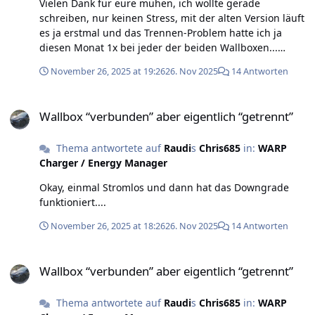
Vielen Dank für eure mühen, ich wollte gerade
schreiben, nur keinen Stress, mit der alten Version läuft
es ja erstmal und das Trennen-Problem hatte ich ja
diesen Monat 1x bei jeder der beiden Wallboxen...
Firmware habe ich installiert und sieht nun gut aus.
November 26, 2025 at 19:26
26. Nov 2025
14 Antworten
Besten Dank!
Wallbox “verbunden” aber eigentlich “getrennt”
Wallbox “verbunden” aber eigentlich “getrennt”
Thema antwortete auf
Raudi
s
Chris685
in:
WARP
Charger / Energy Manager
Okay, einmal Stromlos und dann hat das Downgrade
funktioniert....
November 26, 2025 at 18:26
26. Nov 2025
14 Antworten
Wallbox “verbunden” aber eigentlich “getrennt”
Wallbox “verbunden” aber eigentlich “getrennt”
Thema antwortete auf
Raudi
s
Chris685
in:
WARP