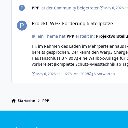
PPP
ist der Community beigetreten
May 6, 2026 at
Projekt: WEG-Förderung 6 Stellplätze
Projekt: WEG-Förderung 6 Stellplätze
ein Thema hat
PPP
erstellt in:
Projektvorstell
Hi, im Rahmen des Laden im Mehrparteienhaus För
bereits gesprochen. Der kennt den Warp3 Charger 
Hausanschluss 3 × 80 A) eine Wallbox-Anlage für 6 
vorbereitet (komplette Schutz-/Messtechnik ab Ta
WARP3 Charger Smart, 22 kW; eine davon als Las
May 6, 2026 at 11:27
6. Mai 2026
6 Antworten
phasig, Modbus RTU) Hausanschluss-Erfassung: 
den Restverbrauch der Liegenschaft (9 WE + Allge
30 m) → Garagen-Sammelverteiler in Garage 1 → 5
Außen-UV bekommt (FI/MID/LS sitzen alle im Kell
TCP↔RTU-Gateway (Idee: USR-DR302 o. ä.) im Sam
Startseite
PPP
4,2 kW/LP, geplante Variante: potentialfreier St
Fall den Verbund auf 6 A/Phase KfW-Förderung vo
Lassen sich die externen Stellplatz-Zähler zuve
das "Phasenoptimiertes dynamisches Lastmanagem
Light Mode
Dark Mode
System Preference