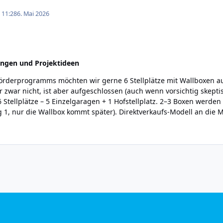
 11:28
6. Mai 2026
ungen und Projektideen
derprogramms möchten wir gerne 6 Stellplätze mit Wallboxen ausr
zwar nicht, ist aber aufgeschlossen (auch wenn vorsichtig skeptis
Stellplätze – 5 Einzelgaragen + 1 Hofstellplatz. 2–3 Boxen werden so
g 1, nur die Wallbox kommt später). Direktverkaufs-Modell an die
tmanager im Verbund, die anderen fremdgesteuert Zähler je Stell
Eastron SDM630MCT mit 3 × Klappstromwandler 100/5 A direkt am
mein + Heizung) reagiert. Kein Abrechnungszähler. Topologie: Kel
 Stichleitungen 5 × 10 mm² zu den Garagen-UVs; zusätzlich 25 m N
er) Bus: Erfassungszähler + 6× MID = 7 Modbus-RTU-Slaves auf ei
melverteiler. Lastmanager-WARP3 spricht das Gateway per LAN/Mod
euerkontakt vom Netzbetreiber an den EN-Eingang der Lastmanager
rgesehen (Antrag selbstverständlich vor Auftragsvergabe) Fragen
rlässig über den TCP↔RTU-Umweg oder direkt per RTU an die einzel
ent" mit sich bringen? Natürlich habe ich auch die Pro-Box gese