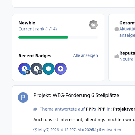
Alle anzeigen
Aktivitäten 
Newbie
Gesamt
Current rank (1/14)
Aktivit
anzeig
Alle anzeigen
Reputa
Recent Badges
Alle anzeigen
Neutral
Projekt: WEG-Förderung 6 Stellplätze
Projekt: WEG-Förderung 6 Stellplätze
Thema antwortete auf
PPP
s
PPP
in:
Projektvor
Auch das ist interessant, allerdings möchten wir
May 7, 2026 at 12:29
7. Mai 2026
6 Antworten