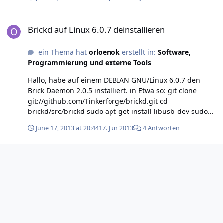
Brickd einen Befehl oder einen Weg, die fehlende Pakte
(libusb-dev, pkg-config, libusb-1.0, libudev-dev)
Brickd auf Linux 6.0.7 deinstallieren
automatisiert nach zu installieren?
Brickd auf Linux 6.0.7 deinstallieren
ein Thema hat
orloenok
erstellt in:
Software,
Programmierung und externe Tools
Hallo, habe auf einem DEBIAN GNU/Linux 6.0.7 den
Brick Daemon 2.0.5 installiert. in Etwa so: git clone
git://github.com/Tinkerforge/brickd.git cd
brickd/src/brickd sudo apt-get install libusb-dev sudo
apt-get install pkg-config sudo apt-get install libusb-1.0
June 17, 2013 at 20:44
17. Jun 2013
4 Antworten
sudo apt-get install libudev-dev make sudo make install
Finde aber keine Möglichkeit zur Deinstallation. Wie
geht es am einfachsten? Ist ein Embedded PC mit einem
ARM Prozessor (ARM926EJ-S rev 5). Linux Kernel version
2.6.39 gcc version 4.3.3 DANKE