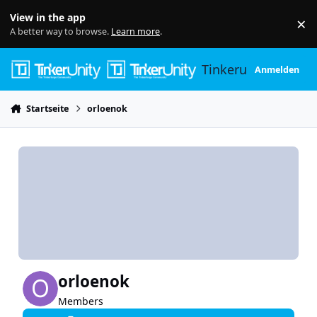
Skip to content
View in the app
×
Di
A better way to browse.
Learn more
.
Tinkerunity
Anmelden
Startseite
orloenok
orloenok
Members