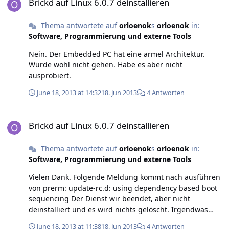
Brickd auf Linux 6.0.7 deinstallieren
Thema antwortete auf
orloenok
s
orloenok
in:
Software, Programmierung und externe Tools
Nein. Der Embedded PC hat eine armel Architektur.
Würde wohl nicht gehen. Habe es aber nicht
ausprobiert.
June 18, 2013 at 14:32
18. Jun 2013
4 Antworten
Brickd auf Linux 6.0.7 deinstallieren
Brickd auf Linux 6.0.7 deinstallieren
Thema antwortete auf
orloenok
s
orloenok
in:
Software, Programmierung und externe Tools
Vielen Dank. Folgende Meldung kommt nach ausführen
von prerm: update-rc.d: using dependency based boot
sequencing Der Dienst wir beendet, aber nicht
deinstalliert und es wird nichts gelöscht. Irgendwas
mache ich falsch. P.S.: Gibts es bei der Installation des
June 18, 2013 at 11:38
18. Jun 2013
4 Antworten