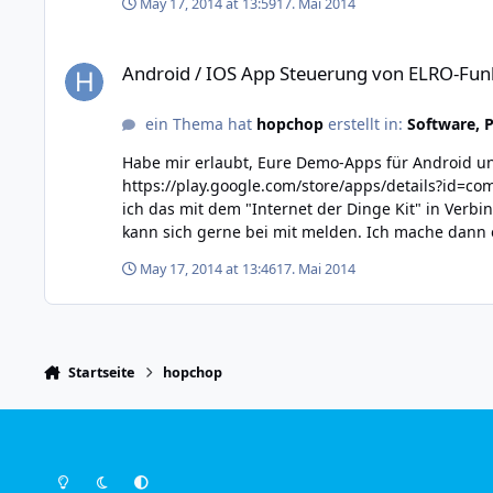
May 17, 2014 at 13:59
17. Mai 2014
Android / IOS App Steuerung von ELRO-Funksteckdosen mit 
Android / IOS App Steuerung von ELRO-Funk
ein Thema hat
hopchop
erstellt in:
Software, 
Habe mir erlaubt, Eure Demo-Apps für Android u
https://play.google.com/store/apps/details?id=com.haefeker.cheapoutletcontrol oder https://itunes.apple
ich das mit dem "Internet der Dinge Kit" in Verbindung mit den ELRO 1000W un
May 17, 2014 at 13:46
17. Mai 2014
Startseite
hopchop
Light Mode
Dark Mode
System Preference