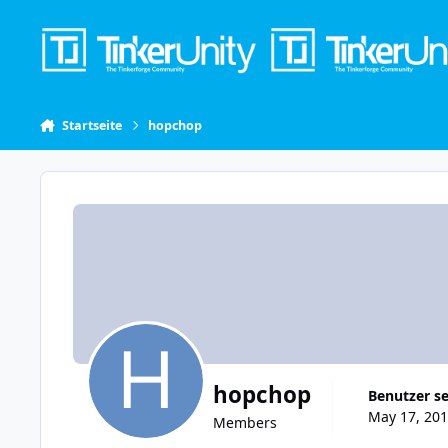
Skip to content
Startseite
hopchop
hopchop
Benutzer se
May 17, 201
Members