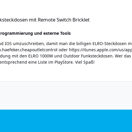
Remote Switch Bricklet
steckdosen mit Remote Switch Bricklet
Programmierung und externe Tools
nd IOS umzuschreiben, damit man die billigen ELRO-Steckdosen 
.com/us/app/cheapoutletcontrol/id882040556?mt=8 Getestet habe
d Outdoor Funksteckdosen. Wer das auch noch mit anderen Billigprodukten ausprobiert hat,
kann sich gerne bei mit melden. Ich mache dann entsprechend eine Liste im PlayStore. Viel Spaß!