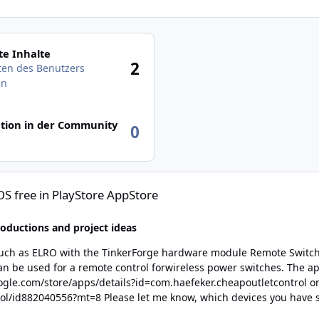
des Benutzers anzeigen
e Inhalte
2
äten des Benutzers
en
tion in der Community
0
ore AppStore
S free in PlayStore AppStore
roductions and project ideas
uch as ELRO with the TinkerForge hardware module Remote Switch Br
ssfully controlled with this app. I have so far had
good luck with the ELRO 1000W and the outdoor switches. Have fun!