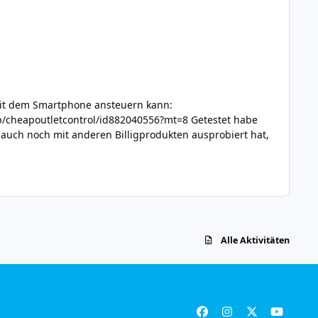
mit dem Smartphone ansteuern kann:
Alle Aktivitäten
f
i
x
y