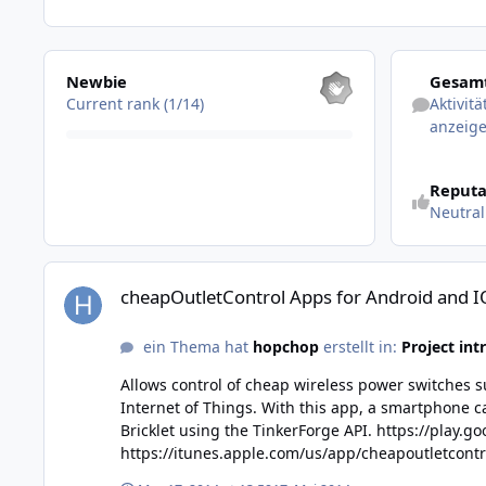
Alle anzeigen
Aktivitäten 
Newbie
Gesamt
Current rank (1/14)
Aktivit
anzeig
Reputa
Neutral
cheapOutletControl Apps for Android and IOS free in PlaySt
cheapOutletControl Apps for Android and IO
ein Thema hat
hopchop
erstellt in:
Project int
Allows control of cheap wireless power switches s
Internet of Things. With this app, a smartphone can be used for a remote control forwireless power switches. The app communicates with the TinkerForge Remote Switch
Bricklet using the TinkerForge API. https://play.google.com/store/apps/details?id=com.haefeker.cheapoutletcontrol or
https://itunes.apple.com/us/app/cheapoutletcontrol/id882040556?mt=8 Please let me know, which devices you have succe