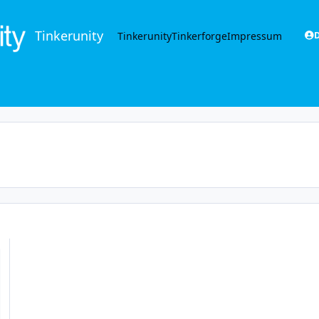
Tinkerunity
Tinkerunity
Tinkerforge
Impressum
D