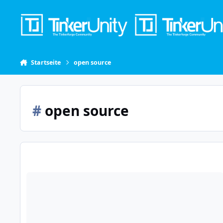
Skip to content
Startseite
open source
#
open source
Projektidee/Bausatzidee: VIS-Spektrometer