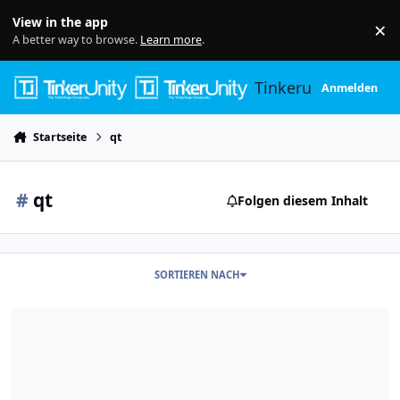
Skip to content
View in the app
×
Di
A better way to browse.
Learn more
.
Tinkerunity
Anmelden
Startseite
qt
#
qt
Folgen diesem Inhalt
SORTIEREN NACH
Qt Creator Problem mit Connect-Befehl