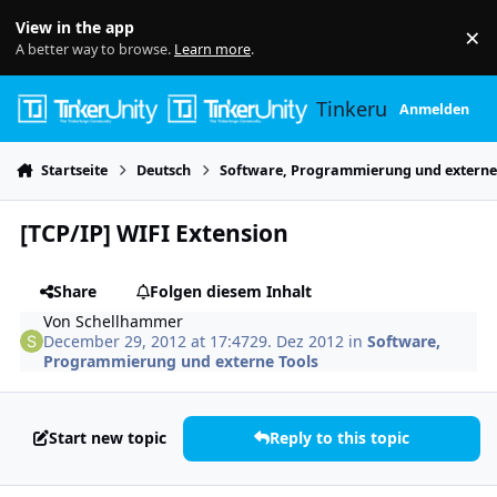
Skip to content
View in the app
×
Di
A better way to browse.
Learn more
.
Tinkerunity
Anmelden
Startseite
Deutsch
Software, Programmierung und externe
[TCP/IP] WIFI Extension
Share
Folgen diesem Inhalt
Von
Schellhammer
December 29, 2012 at 17:47
29. Dez 2012
in
Software,
Programmierung und externe Tools
Start new topic
Reply to this topic
Author stats