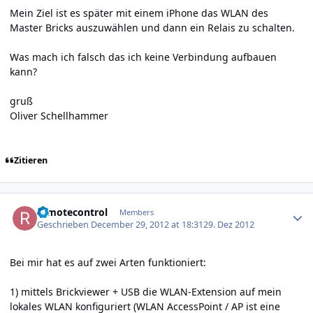
Mein Ziel ist es später mit einem iPhone das WLAN des
Master Bricks auszuwählen und dann ein Relais zu schalten.
Was mach ich falsch das ich keine Verbindung aufbauen
kann?
gruß
Oliver Schellhammer
Zitieren
Author stats
remotecontrol
Members
Geschrieben
December 29, 2012 at 18:31
29. Dez 2012
Bei mir hat es auf zwei Arten funktioniert:
1) mittels Brickviewer + USB die WLAN-Extension auf mein
lokales WLAN konfiguriert (WLAN AccessPoint / AP ist eine