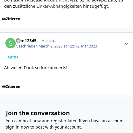
den z
usätzliche Linker-Abhängigkeiten hinzugefügt.
Zitieren
Author stats
Sam12345
Members
Geschrieben
March 2, 2023 at 12:57
2. Mär 2023
AUTOR
Ah vielen Dank so funktionierts!
Zitieren
Join the conversation
You can post now and register later. If you have an account,
sign in now
to post with your account.