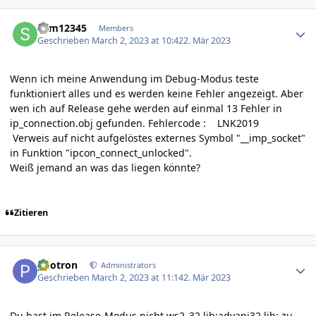
Author stats
Sam12345
Members
Geschrieben
March 2, 2023 at 10:42
2. Mär 2023
Wenn ich meine Anwendung im Debug-Modus teste
funktioniert alles und es werden keine Fehler angezeigt. Aber
wen ich auf Release gehe werden auf einmal 13 Fehler in
ip_connection.obj gefunden. Fehlercode
:
LNK2019
Verweis auf nicht aufgelöstes externes Symbol "__imp_socket"
in Funktion "ipcon_connect_unlocked".
Weiß jemand an was das liegen könnte?
Zitieren
Author stats
photron
Administrators
Geschrieben
March 2, 2023 at 11:14
2. Mär 2023
Du hast im Release-Modus nicht ws2_32.lib;advapi32.lib; zu