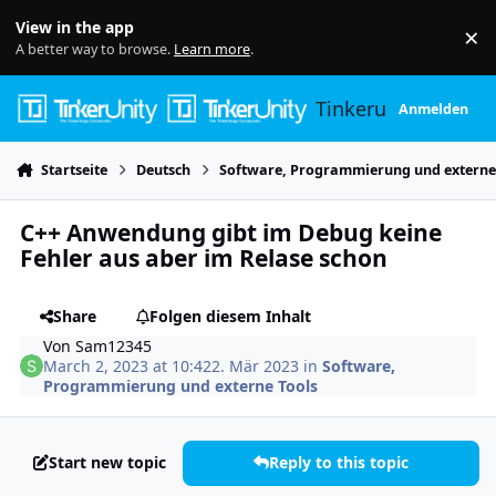
Skip to content
View in the app
×
Di
A better way to browse.
Learn more
.
Tinkerunity
Anmelden
Startseite
Deutsch
Software, Programmierung und externe
C++ Anwendung gibt im Debug keine
Fehler aus aber im Relase schon
Share
Folgen diesem Inhalt
Von
Sam12345
March 2, 2023 at 10:42
2. Mär 2023
in
Software,
Programmierung und externe Tools
Start new topic
Reply to this topic