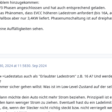
Problem hinzugekommen:
6A/3 Phasen angeschlossen und hat auch entsprechend geladen.
das Phänomen, dass EVCC höheren Ladestrom anfordert (bis 16A, a
allbox aber nur 3,4KW liefert. Phasenumschaltung ist auf dreiphas
eine Auffälligkeiten sehen.
0, 2024 at 11:58
30. Sep 2024
x->Ladestatus auch als "
Erlaubter Ladestrom" z.B. 16 A? Und werde
?
er sicher gehen willst: Was ist im Low-Level-Zustand auf der se
dann möchte dein Auto nicht mehr Strom beziehen. Prinzipiell ist e
den kann weniger Strom zu ziehen. Eventuell hast du ein Ladelimit 
s, die, wenn der Stecker nicht richtig steckt bzw. nicht verriegel