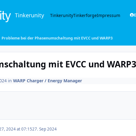
Tinkerunity
Tinkerunity
Tinkerforge
Impressum
D
Probleme bei der Phasenumschaltung mit EVCC und WARP3
mschaltung mit EVCC und WARP
2024
in
WARP Charger / Energy Manager
7, 2024 at 07:15
27. Sep 2024