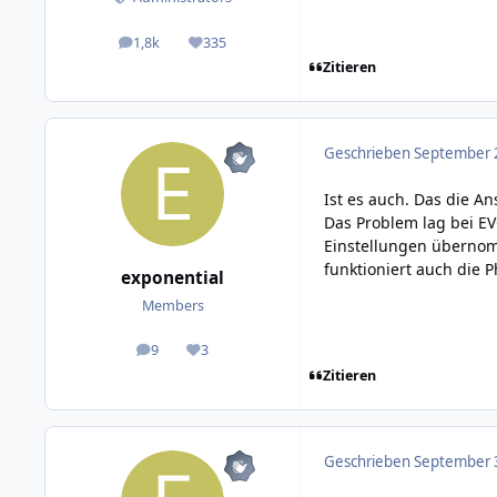
1,8k
335
posts
Reputation
Zitieren
Geschrieben
September 2
Ist es auch. Das die A
Das Problem lag bei EV
Einstellungen übernom
funktioniert auch die
exponential
Members
9
3
posts
Reputation
Zitieren
Geschrieben
September 3