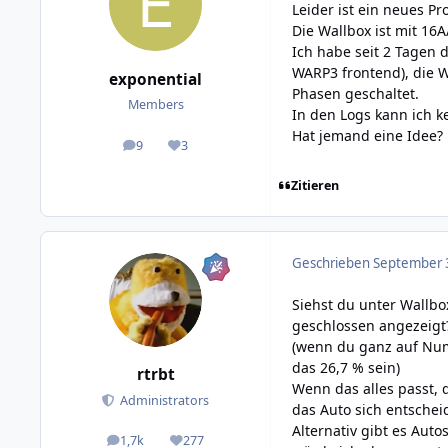
Leider ist ein neues 
Die Wallbox ist mit 1
Ich habe seit 2 Tagen 
WARP3 frontend), die W
exponential
Phasen geschaltet.
Members
In den Logs kann ich k
Hat jemand eine Idee?
9
3
posts
Reputation
Zitieren
Geschrieben
September 3
Siehst du unter Wallbo
geschlossen angezeigt
(wenn du ganz auf Numm
das
26,7 % sein
)
rtrbt
Wenn das alles passt, 
Administrators
das Auto sich entschei
Alternativ gibt es Auto
1,7k
277
posts
Reputation