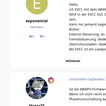
Hallo,
ich EVCC mit dem WARP
fehlt in der EVCC GUI.
sein.
exponential
Kann mir jemand sagen
Members
Bisher:
Externe Steuerung: an
9
3
posts
Reputation
Fremdsteuerung: deakt
Überschussladen: deakt
Bei EVCC ist am Loadpoi
Zitieren
Geschrieben
September 2
Ist die WARP3-Firmwar
Wenn ich mich recht er
Phasenumschaltung kan
MatzeTF