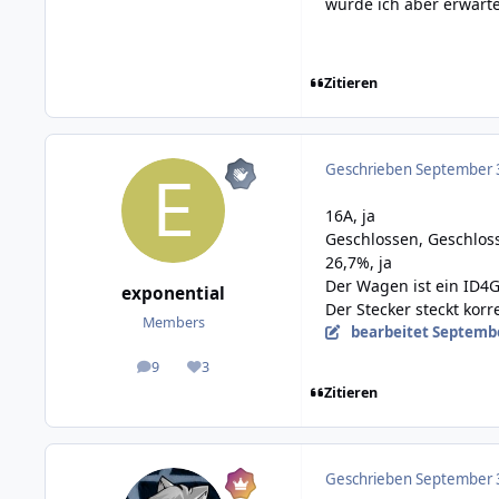
würde ich aber erwart
Zitieren
Geschrieben
September 3
16A, ja
Geschlossen, Geschlo
26,7%, ja
Der Wagen ist ein ID4G
exponential
Der Stecker steckt korr
Members
bearbeitet
Septembe
9
3
posts
Reputation
Zitieren
Geschrieben
September 3