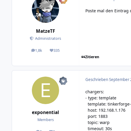
Poste mal den Eintrag 
MatzeTF
Administrators
1,8k
335
posts
Reputation
Zitieren
Geschrieben
September 2
chargers:
- type: template
template: tinkerforge
host: 192.168.1.176
exponential
port: 1883
Members
topic: warp
timeout: 30s