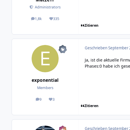
Administrators
1,8k
335
posts
Reputation
Zitieren
Geschrieben
September 2
Ja, ist die aktuelle Fir
Phases:0 habe ich gese
exponential
Members
9
3
posts
Reputation
Zitieren
Geschrieben
September 2