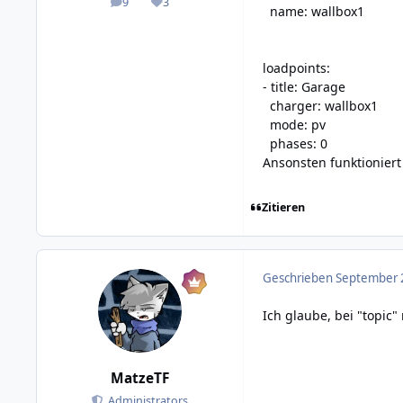
9
3
posts
Reputation
name: wallbox1
loadpoints:
- title: Garage
charger: wallbox1
mode: pv
phases: 0
Ansonsten funktioniert
Zitieren
Geschrieben
September 2
Ich glaube, bei "topic
MatzeTF
Administrators