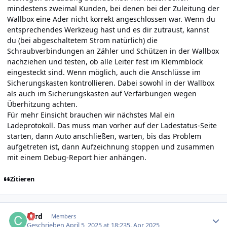
mindestens zweimal Kunden, bei denen bei der Zuleitung der
Wallbox eine Ader nicht korrekt angeschlossen war. Wenn du
entsprechendes Werkzeug hast und es dir zutraust, kannst
du (bei abgeschaltetem Strom natürlich) die
Schraubverbindungen an Zähler und Schützen in der Wallbox
nachziehen und testen, ob alle Leiter fest im Klemmblock
eingesteckt sind. Wenn möglich, auch die Anschlüsse im
Sicherungskasten kontrollieren. Dabei sowohl in der Wallbox
als auch im Sicherungskasten auf Verfärbungen wegen
Überhitzung achten.
Für mehr Einsicht brauchen wir nächstes Mal ein
Ladeprotokoll. Das muss man vorher auf der Ladestatus-Seite
starten, dann Auto anschließen, warten, bis das Problem
aufgetreten ist, dann Aufzeichnung stoppen und zusammen
mit einem Debug-Report hier anhängen.
Zitieren
Author stats
cord
Members
Geschrieben
April 5, 2025 at 18:23
5. Apr 2025