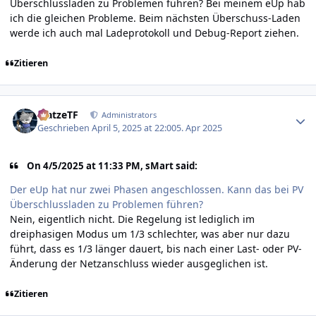
Überschlussladen zu Problemen führen? Bei meinem eUp hab
ich die gleichen Probleme. Beim nächsten Überschuss-Laden
werde ich auch mal Ladeprotokoll und Debug-Report ziehen.
Zitieren
Author stats
MatzeTF
Administrators
Geschrieben
April 5, 2025 at 22:00
5. Apr 2025
On 4/5/2025 at 11:33 PM, sMart said:
Der eUp hat nur zwei Phasen angeschlossen. Kann das bei PV
Überschlussladen zu Problemen führen?
Nein, eigentlich nicht. Die Regelung ist lediglich im
dreiphasigen Modus um 1/3 schlechter, was aber nur dazu
führt, dass es 1/3 länger dauert, bis nach einer Last- oder PV-
Änderung der Netzanschluss wieder ausgeglichen ist.
Zitieren