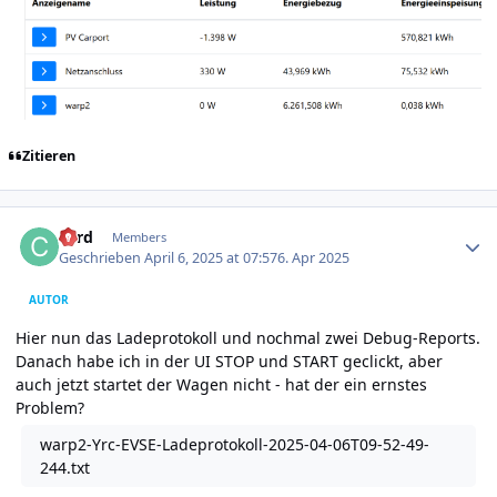
Zitieren
Author stats
cord
Members
Geschrieben
April 6, 2025 at 07:57
6. Apr 2025
AUTOR
Hier nun das Ladeprotokoll und nochmal zwei Debug-Reports.
Danach habe ich in der UI STOP und START geclickt, aber
auch jetzt startet der Wagen nicht - hat der ein ernstes
Problem?
warp2-Yrc-EVSE-Ladeprotokoll-2025-04-06T09-52-49-
244.txt