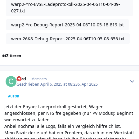
warp2-Yrc-EVSE-Ladeprotokoll-2025-04-06T10-04-09-
027.txt
warp2-Yrc-Debug-Report-2025-04-06T10-05-18-819.txt
wem-26K8-Debug-Report-2025-04-06T10-05-08-656.txt
Zitieren
Author stats
cord
Members
Geschrieben
April 6, 2025 at 08:23
6. Apr 2025
AUTOR
Jetzt der Enyaq: Ladeprotokoll gestartet, Wagen
angeschlossen, per NFS freigegeben (nur PV Modus): Beginnt
wie erwartet zu laden.
Anbei nochmal alle Logs, falls ein Vergleich hilfreich ist.
Mein Fazit: der e-up! hat ein Problem, das ich in der Werkstatt