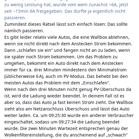
zu wenig Leistung hat, wurde vom wem zunächst >6A, jetzt
seit ~15min 6A freigegeben. Das dürfte ja eigentlich nicht
passieren.
Zumindest dieses Rätsel lässt sich einfach lösen: Das sollte
nämlich passieren.
Es gibt leider relativ viele Autos, die eine Wallbox ablehnen,
wenn sie nicht direkt nach dem Anstecken Strom bekommen.
Dann „schlafen sie ein“ und fangen nicht an zu laden, wenn
sie später noch Strom bekommen. Um das Problem zu
umgehen, bekommt ein Auto direkt nach dem Anstecken
immer für ca. drei Minuten mindestens den Minimalstrom
(üblicherweise 6 A), auch im PV-Modus. Das behebt bei den
meisten Autos das Problem mit dem „Einschlafen“.
Wenn nach den drei Minuten nicht genug PV-Überschuss da
ist, wird die Ladung wieder beendet. In deinem Fall ist es
aber so, dass das Auto ja fast keinen Strom zieht. Die Wallbox
sieht also am Netzanschluss Überschuss und lässt das Auto
weiter laden. Ca. um 09:25:30 wurde ein anderer Verbraucher
eingeschaltet, sodass um 09:27:34 die Ladung beendet
wurde. Die zwei Minuten Wartezeit entsprechen genau der
Wolkenfiltereinstellung, die du anscheinend auf „schwach“