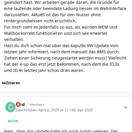
geändert hast. Wir arbeiten gerade daran, die Gründe für
eine laufende oder beendete Ladung besser im Webinterface
darzustellen. Aktuell ist das für den Nutzer ohne
Hintergrundwissen nicht ersichtlich.
Für mich sieht es jedenfalls so aus, als würden WEM und
Wallbox korrekt funktionieren und sich wie erwartet
verhalten.
Hast du dich schon mal über das kaputte VW-Update vom
letzten Jahr informiert, nach dem manuell das BMS durch
Ziehen einer Sicherung neugestartet werden muss? Vielleicht
hat der e-up das erst jetzt bekommen, nach dem die ID.3s
und ID.4s letztes Jahr schon dran waren.
Zitieren
Author stats
cord
Members
Geschrieben
April 6, 2025 at 11:16
6. Apr 2025
AUTOR
Nein, über das Update habe ich noch nichts gelesen. Der