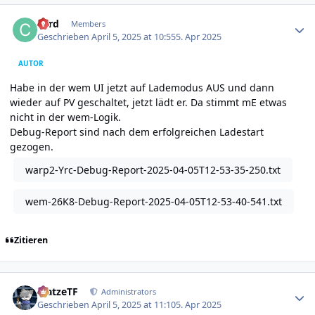
Author stats
cord
Members
Geschrieben
April 5, 2025 at 10:55
5. Apr 2025
AUTOR
Habe in der wem UI jetzt auf Lademodus AUS und dann
wieder auf PV geschaltet, jetzt lädt er. Da stimmt mE etwas
nicht in der wem-Logik.
Debug-Report sind nach dem erfolgreichen Ladestart
gezogen.
warp2-Yrc-Debug-Report-2025-04-05T12-53-35-250.txt
wem-26K8-Debug-Report-2025-04-05T12-53-40-541.txt
Zitieren
Author stats
MatzeTF
Administrators
Geschrieben
April 5, 2025 at 11:10
5. Apr 2025