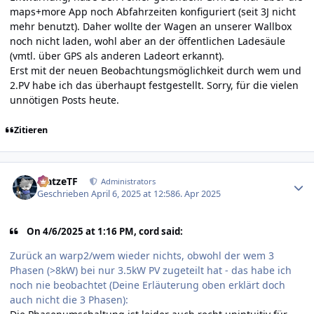
maps+more App noch Abfahrzeiten konfiguriert (seit 3J nicht
mehr benutzt). Daher wollte der Wagen an unserer Wallbox
noch nicht laden, wohl aber an der öffentlichen Ladesäule
(vmtl. über GPS als anderen Ladeort erkannt).
Erst mit der neuen Beobachtungsmöglichkeit durch wem und
2.PV habe ich das überhaupt festgestellt. Sorry, für die vielen
unnötigen Posts heute.
Zitieren
Author stats
MatzeTF
Administrators
Geschrieben
April 6, 2025 at 12:58
6. Apr 2025
On 4/6/2025 at 1:16 PM, cord said:
Zurück an warp2/wem wieder nichts, obwohl der wem 3
Phasen (>8kW) bei nur 3.5kW PV zugeteilt hat - das habe ich
noch nie beobachtet (Deine Erläuterung oben erklärt doch
auch nicht die 3 Phasen):