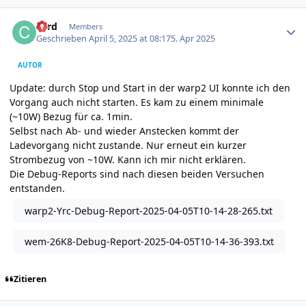
Author stats
cord
Members
Geschrieben
April 5, 2025 at 08:17
5. Apr 2025
AUTOR
Update: durch Stop und Start in der warp2 UI konnte ich den
Vorgang auch nicht starten. Es kam zu einem minimale
(~10W) Bezug für ca. 1min.
Selbst nach Ab- und wieder Anstecken kommt der
Ladevorgang nicht zustande. Nur erneut ein kurzer
Strombezug von ~10W. Kann ich mir nicht erklären.
Die Debug-Reports sind nach diesen beiden Versuchen
entstanden.
warp2-Yrc-Debug-Report-2025-04-05T10-14-28-265.txt
wem-26K8-Debug-Report-2025-04-05T10-14-36-393.txt
Zitieren