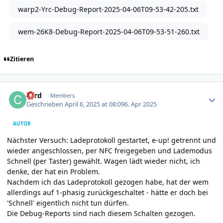
warp2-Yrc-Debug-Report-2025-04-06T09-53-42-205.txt
wem-26K8-Debug-Report-2025-04-06T09-53-51-260.txt
Zitieren
Author stats
cord
Members
Geschrieben
April 6, 2025 at 08:09
6. Apr 2025
AUTOR
Nächster Versuch: Ladeprotokoll gestartet, e-up! getrennt und
wieder angeschlossen, per NFC freigegeben und Lademodus
Schnell (per Taster) gewählt. Wagen lädt wieder nicht, ich
denke, der hat ein Problem.
Nachdem ich das Ladeprotokoll gezogen habe, hat der wem
allerdings auf 1-phasig zurückgeschaltet - hätte er doch bei
'Schnell' eigentlich nicht tun dürfen.
Die Debug-Reports sind nach diesem Schalten gezogen.