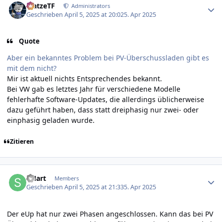
MatzeTF
Administrators
Geschrieben
April 5, 2025 at 20:02
5. Apr 2025
Quote
Aber ein bekanntes Problem bei PV-Überschussladen gibt es
mit dem nicht?
Mir ist aktuell nichts Entsprechendes bekannt.
Bei VW gab es letztes Jahr für verschiedene Modelle
fehlerhafte Software-Updates, die allerdings üblicherweise
dazu geführt haben, dass statt dreiphasig nur zwei- oder
einphasig geladen wurde.
Zitieren
Author stats
sMart
Members
Geschrieben
April 5, 2025 at 21:33
5. Apr 2025
Der eUp hat nur zwei Phasen angeschlossen. Kann das bei PV