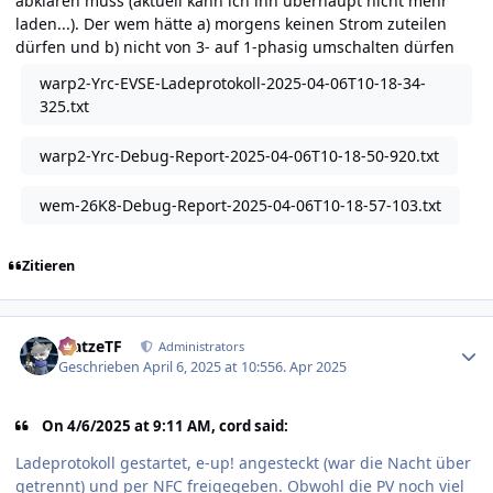
abklären muss (aktuell kann ich ihn überhaupt nicht mehr
laden...). Der wem hätte a) morgens keinen Strom zuteilen
dürfen und b) nicht von 3- auf 1-phasig umschalten dürfen
warp2-Yrc-EVSE-Ladeprotokoll-2025-04-06T10-18-34-
325.txt
warp2-Yrc-Debug-Report-2025-04-06T10-18-50-920.txt
wem-26K8-Debug-Report-2025-04-06T10-18-57-103.txt
Zitieren
Author stats
MatzeTF
Administrators
Geschrieben
April 6, 2025 at 10:55
6. Apr 2025
On 4/6/2025 at 9:11 AM, cord said:
Ladeprotokoll gestartet, e-up! angesteckt (war die Nacht über
getrennt) und per NFC freigegeben. Obwohl die PV noch viel