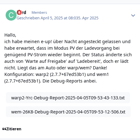
Author stats
cord
Members
Geschrieben
April 5, 2025 at 08:03
5. Apr 2025
Hallo,
ich habe meinen e-up! über Nacht angesteckt gelassen und
habe erwartet, dass im Modus PV der Ladevorgang bei
genügend PV-Strom wieder beginnt. Der Status änderte sich
auch von 'Warte auf Freigabe' auf 'Ladebereit', doch er lädt
nicht. Liegt das am Auto oder warp/wem? Danke!
Konfiguration: warp2 (2.7.7+67ed53b1) und wem1
(2.7.7+67ed53b1). Die Debug-Reports anbei.
warp2-Yrc-Debug-Report-2025-04-05T09-53-43-133.txt
wem-26K8-Debug-Report-2025-04-05T09-53-12-506.txt
Zitieren