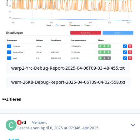
warp2-Yrc-Debug-Report-2025-04-06T09-03-48-455.txt
wem-26K8-Debug-Report-2025-04-06T09-04-02-558.txt
Zitieren
Author stats
cord
Members
Geschrieben
April 6, 2025 at 07:34
6. Apr 2025
AUTOR