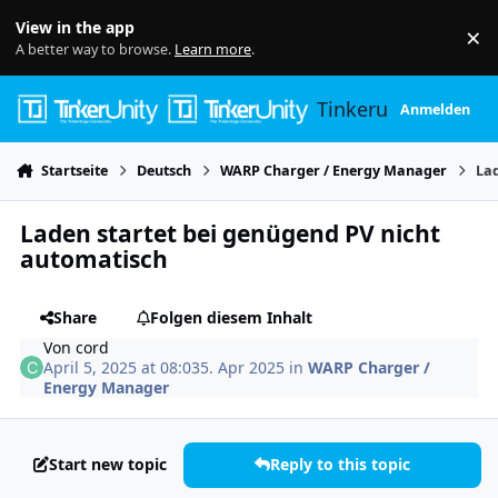
Skip to content
View in the app
×
Di
A better way to browse.
Learn more
.
Tinkerunity
Anmelden
Startseite
Deutsch
WARP Charger / Energy Manager
Lad
Laden startet bei genügend PV nicht
automatisch
Share
Folgen diesem Inhalt
Von
cord
April 5, 2025 at 08:03
5. Apr 2025
in
WARP Charger /
Energy Manager
Start new topic
Reply to this topic