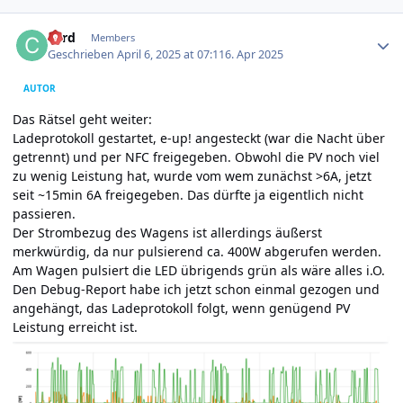
Author stats
cord
Members
Geschrieben
April 6, 2025 at 07:11
6. Apr 2025
AUTOR
Das Rätsel geht weiter:
Ladeprotokoll gestartet, e-up! angesteckt (war die Nacht über
getrennt) und per NFC freigegeben. Obwohl die PV noch viel
zu wenig Leistung hat, wurde vom wem zunächst >6A, jetzt
seit ~15min 6A freigegeben. Das dürfte ja eigentlich nicht
passieren.
Der Strombezug des Wagens ist allerdings äußerst
merkwürdig, da nur pulsierend ca. 400W abgerufen werden.
Am Wagen pulsiert die LED übrigends grün als wäre alles i.O.
Den Debug-Report habe ich jetzt schon einmal gezogen und
angehängt, das Ladeprotokoll folgt, wenn genügend PV
Leistung erreicht ist.