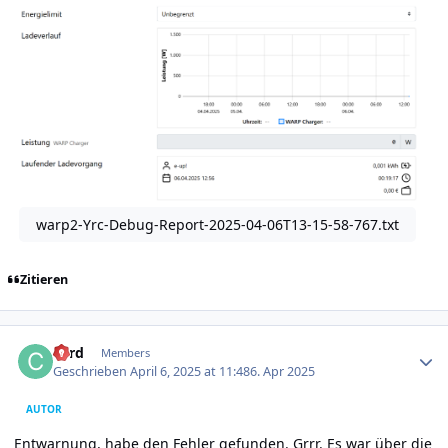
warp2-Yrc-Debug-Report-2025-04-06T13-15-58-767.txt
Zitieren
Author stats
cord
Members
Geschrieben
April 6, 2025 at 11:48
6. Apr 2025
AUTOR
Entwarnung, habe den Fehler gefunden. Grrr. Es war über die