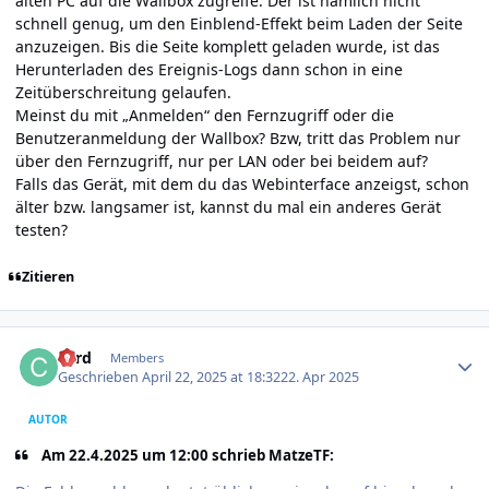
alten PC auf die Wallbox zugreife. Der ist nämlich nicht
schnell genug, um den Einblend-Effekt beim Laden der Seite
anzuzeigen. Bis die Seite komplett geladen wurde, ist das
Herunterladen des Ereignis-Logs dann schon in eine
Zeitüberschreitung gelaufen.
Meinst du mit „Anmelden“ den Fernzugriff oder die
Benutzeranmeldung der Wallbox? Bzw, tritt das Problem nur
über den Fernzugriff, nur per LAN oder bei beidem auf?
Falls das Gerät, mit dem du das Webinterface anzeigst, schon
älter bzw. langsamer ist, kannst du mal ein anderes Gerät
testen?
Zitieren
Author stats
cord
Members
Geschrieben
April 22, 2025 at 18:32
22. Apr 2025
AUTOR
Am 22.4.2025 um 12:00 schrieb MatzeTF: