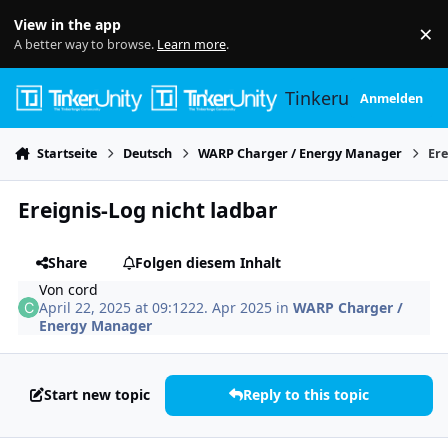
Skip to content
View in the app
×
Di
A better way to browse.
Learn more
.
Tinkerunity
Anmelden
Startseite
Deutsch
WARP Charger / Energy Manager
Ere
Ereignis-Log nicht ladbar
Share
Folgen diesem Inhalt
Von
cord
April 22, 2025 at 09:12
22. Apr 2025
in
WARP Charger /
Energy Manager
Start new topic
Reply to this topic
Author stats