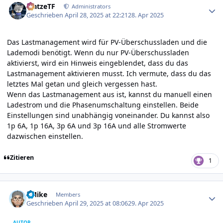
MatzeTF
Administrators
Geschrieben
April 28, 2025 at 22:21
28. Apr 2025
Das Lastmanagement wird für PV-Überschussladen und die
Lademodi benötigt. Wenn du nur PV-Überschussladen
aktivierst, wird ein Hinweis eingeblendet, dass du das
Lastmanagement aktivieren musst. Ich vermute, dass du das
letztes Mal getan und gleich vergessen hast.
Wenn das Lastmanagement aus ist, kannst du manuell einen
Ladestrom und die Phasenumschaltung einstellen. Beide
Einstellungen sind unabhängig voneinander. Du kannst also
1p 6A, 1p 16A, 3p 6A und 3p 16A und alle Stromwerte
dazwischen einstellen.
Zitieren
1
Author stats
EMike
Members
Geschrieben
April 29, 2025 at 08:06
29. Apr 2025
AUTOR