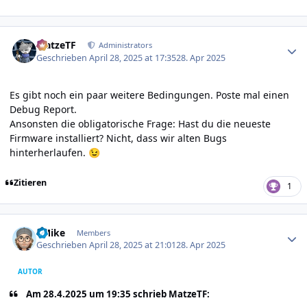
Author stats
MatzeTF
Administrators
Geschrieben
April 28, 2025 at 17:35
28. Apr 2025
Es gibt noch ein paar weitere Bedingungen. Poste mal einen
Debug Report.
Ansonsten die obligatorische Frage: Hast du die neueste
Firmware installiert? Nicht, dass wir alten Bugs
hinterherlaufen.
😉
Zitieren
1
Author stats
EMike
Members
Geschrieben
April 28, 2025 at 21:01
28. Apr 2025
AUTOR
Am 28.4.2025 um 19:35 schrieb MatzeTF: