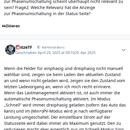
zur Phasenumschaltung scheint überhaupt nicht relevant zu
sein? Frage2: Welche Relevanz hat die Anzeige
zur Phasenumschaltung in der Status-Seite?
Zitieren
Author stats
MatzeTF
Administrators
Geschrieben
April 29, 2025 at 09:10
29. Apr 2025
Wenn die Felder für einphasig und dreiphasig nicht manuell
wählbar sind, zeigen sie beim Laden den aktuellen Zustand
an und wenn nicht geladen wird, zeigen sie den Zustand vom
letzten Ladevorgang an, wenn ich mich recht erinnere.
Wenn das Lastmanagement aktiviert ist, ist auch immer die
automatische Phasenumschaltung aktiviert. Im Modus
„Schnell“ wird immer dreiphasig geladen (sofern das Auto das
kann) und im (Min+)PV-Modus wird je nach verfügbarer
Leistung umgeschaltet. Der einstellbare Strom auf der
Statusseite wird dabei immer als Maximum genutzt. Den zu
reduzieren macht aber eigentlich nur im Schnell-Modus Sinn.