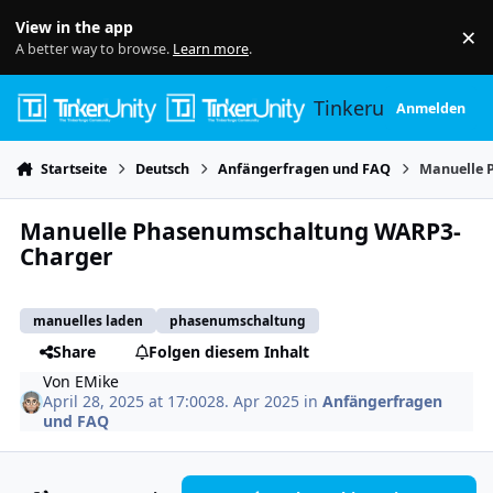
Skip to content
View in the app
×
Di
A better way to browse.
Learn more
.
Tinkerunity
Anmelden
Startseite
Deutsch
Anfängerfragen und FAQ
Manuelle 
Manuelle Phasenumschaltung WARP3-
Charger
manuelles laden
phasenumschaltung
Share
Folgen diesem Inhalt
Von
EMike
April 28, 2025 at 17:00
28. Apr 2025
in
Anfängerfragen
und FAQ