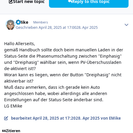
Start new topic
Reply to this topic
Author stats
EMike
Members
Geschrieben
April 28, 2025 at 17:00
28. Apr 2025
Hallo Allerseits,
gemäß Handbuch sollte doch beim manuellen Laden in der
Status-Seite die Phasenumschaltung zwischen "Einphasig"
und "Dreiphasig" wählbar sein, wenn PV-Überschussladen
de-aktiviert ist!?
Woran kann es liegen, wenn der Button "Dreiphasig" nicht
aktivierbar ist?
Muß dazu anmerken, dass ich gerade kein Auto
angeschlossen habe, wobei allerdings alle anderen
Einstellungen auf der Status-Seite änderbar sind.
LG EMike
bearbeitet
April 28, 2025 at 17:20
28. Apr 2025
von EMike
Zitieren