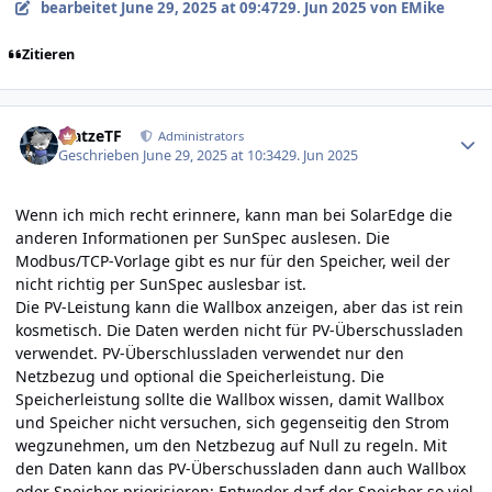
bearbeitet
June 29, 2025 at 09:47
29. Jun 2025
von EMike
Zitieren
Author stats
MatzeTF
Administrators
Geschrieben
June 29, 2025 at 10:34
29. Jun 2025
Wenn ich mich recht erinnere, kann man bei SolarEdge die
anderen Informationen per SunSpec auslesen. Die
Modbus/TCP-Vorlage gibt es nur für den Speicher, weil der
nicht richtig per SunSpec auslesbar ist.
Die PV-Leistung kann die Wallbox anzeigen, aber das ist rein
kosmetisch. Die Daten werden nicht für PV-Überschussladen
verwendet. PV-Überschlussladen verwendet nur den
Netzbezug und optional die Speicherleistung. Die
Speicherleistung sollte die Wallbox wissen, damit Wallbox
und Speicher nicht versuchen, sich gegenseitig den Strom
wegzunehmen, um den Netzbezug auf Null zu regeln. Mit
den Daten kann das PV-Überschussladen dann auch Wallbox
oder Speicher priorisieren: Entweder darf der Speicher so viel