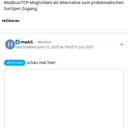
Modbus/TCP-Möglichkeit als Alternative zum problematischen
SunSpec-Zugang.
Zitieren
Author stats
HomeAG
Members
Geschrieben
June 15, 2025 at 18:02
15. Jun 2025
schau mal hier:
@Chris83