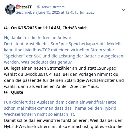
Author stats
MatzeTF
Administrators
Geschrieben
June 15, 2025 at 12:45
15. Jun 2025
On 6/15/2025 at 11:14 AM, Chris83 said:
Hi, danke für die hilfreiche Antwort.
Dort steht: Anstelle des SunSpec Speicherkapazitäts-Modells
kann über Modbus/TCP mit einen virtuellen Stromzähler
"Speicher" der SoC und die Leistung der Batterie ausgelesen
werden. Was bedeutet das genau?
Du legst einen neuen Stromzähler an und statt „SunSpec“
wählst du „Modbus/TCP“ aus. Bei den Vorlagen nimmst du
dann die passende für deinen SolarEdge-Wechselrichter und
wählst dann als virtuellen Zähler „Speicher“ aus.
Quote
Funktioniert das Auslesen damit dann einwandfrei? Hatte
schon mal mitbekommen dass das Thema bei den Hybrid
Wechselrichtern nicht so einfach ist.
Damit sollte das einwandfrei funktionieren. Weil das bei den
Hybrid-Wechselrichtern nicht so einfach ist, gibt es extra die