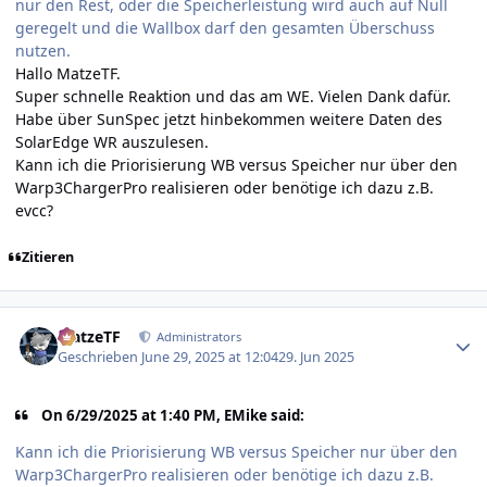
nur den Rest, oder die Speicherleistung wird auch auf Null
geregelt und die Wallbox darf den gesamten Überschuss
nutzen.
Hallo MatzeTF.
Super schnelle Reaktion und das am WE. Vielen Dank dafür.
Habe über SunSpec jetzt hinbekommen weitere Daten des
SolarEdge WR auszulesen.
Kann ich die Priorisierung WB versus Speicher nur über den
Warp3ChargerPro realisieren oder benötige ich dazu z.B.
evcc?
Zitieren
Author stats
MatzeTF
Administrators
Geschrieben
June 29, 2025 at 12:04
29. Jun 2025
On 6/29/2025 at 1:40 PM, EMike said:
Kann ich die Priorisierung WB versus Speicher nur über den
Warp3ChargerPro realisieren oder benötige ich dazu z.B.