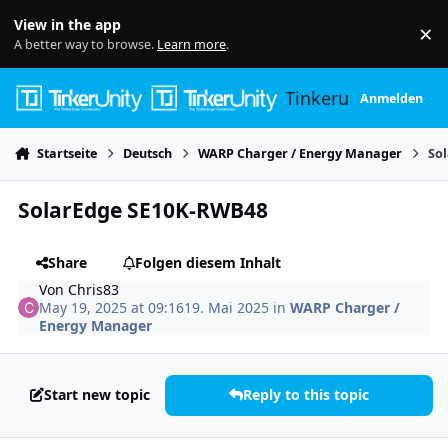
Skip to content
View in the app
×
Di
A better way to browse.
Learn more
.
Tinkerunity
Anmelden
Startseite
Deutsch
WARP Charger / Energy Manager
So
SolarEdge SE10K-RWB48
Share
Folgen diesem Inhalt
Von
Chris83
May 19, 2025 at 09:16
19. Mai 2025
in
WARP Charger /
Energy Manager
Start new topic
Reply to this topic
Author stats