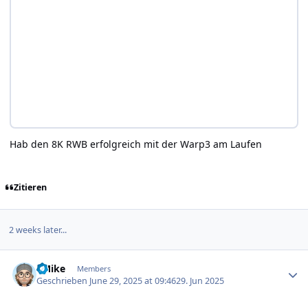
Hab den 8K RWB erfolgreich mit der Warp3 am Laufen
Zitieren
2 weeks later...
Author stats
EMike
Members
Geschrieben
June 29, 2025 at 09:46
29. Jun 2025