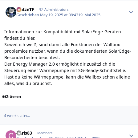
Author stats
MatzeTF
Administrators
Geschrieben
May 19, 2025 at 09:43
19. Mai 2025
Informationen zur Kompatibilität mit SolarEdge-Geräten
findest du
hier
.
Soweit ich weiß, sind damit alle Funktionen der Wallbox
problemlos nutzbar, wenn du die dokumentierten SolarEdge-
Besonderheiten beachtest.
Der Energy Manager 2.0 ermöglicht dir zusätzlich die
Steuerung einer Wärmepumpe mit SG-Ready-Schnittstelle.
Hast du keine Wärmepumpe, kann die Wallbox schon alleine
alles, was du brauchst.
Zitieren
4 weeks later...
Author stats
Chris83
Members