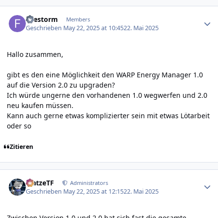
Author stats
firestorm
Members
Geschrieben
May 22, 2025 at 10:45
22. Mai 2025
Hallo zusammen,
gibt es den eine Möglichkeit den WARP Energy Manager 1.0
auf die Version 2.0 zu upgraden?
Ich würde ungerne den vorhandenen 1.0 wegwerfen und 2.0
neu kaufen müssen.
Kann auch gerne etwas komplizierter sein mit etwas Lötarbeit
oder so
Zitieren
Author stats
MatzeTF
Administrators
Geschrieben
May 22, 2025 at 12:15
22. Mai 2025
Zwischen Version 1.0 und 2.0 hat sich fast die gesamte