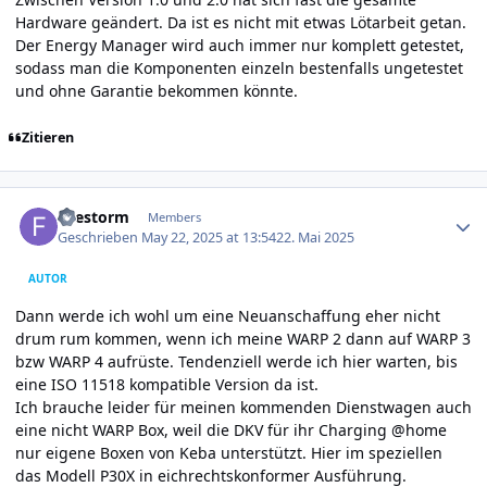
Hardware geändert. Da ist es nicht mit etwas Lötarbeit getan.
Der Energy Manager wird auch immer nur komplett getestet,
sodass man die Komponenten einzeln bestenfalls ungetestet
und ohne Garantie bekommen könnte.
Zitieren
Author stats
firestorm
Members
Geschrieben
May 22, 2025 at 13:54
22. Mai 2025
AUTOR
Dann werde ich wohl um eine Neuanschaffung eher nicht
drum rum kommen, wenn ich meine WARP 2 dann auf WARP 3
bzw WARP 4 aufrüste. Tendenziell werde ich hier warten, bis
eine ISO 11518 kompatible Version da ist.
Ich brauche leider für meinen kommenden Dienstwagen auch
eine nicht WARP Box, weil die DKV für ihr Charging @home
nur eigene Boxen von Keba unterstützt. Hier im speziellen
das Modell P30X in eichrechtskonformer Ausführung.