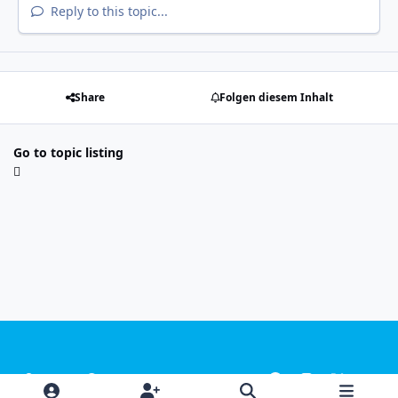
Reply to this topic...
Share
Folgen diesem Inhalt
Go to topic listing
Light Mode
Dark Mode
System Preference
f
i
x
y
a
n
o