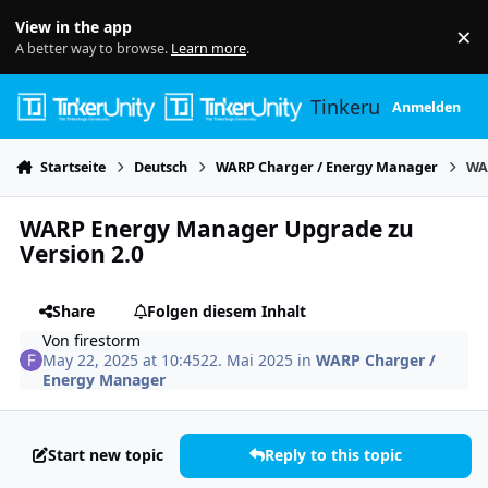
Skip to content
View in the app
×
Di
A better way to browse.
Learn more
.
Tinkerunity
Anmelden
Startseite
Deutsch
WARP Charger / Energy Manager
WA
WARP Energy Manager Upgrade zu
Version 2.0
Share
Folgen diesem Inhalt
Von
firestorm
May 22, 2025 at 10:45
22. Mai 2025
in
WARP Charger /
Energy Manager
Start new topic
Reply to this topic