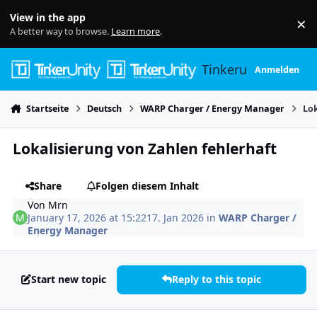
Skip to content
View in the app
×
Di
A better way to browse.
Learn more
.
Tinkerunity
Anmelden
Startseite
Deutsch
WARP Charger / Energy Manager
Lok
Lokalisierung von Zahlen fehlerhaft
Share
Folgen diesem Inhalt
Von
Mrn
January 17, 2026 at 15:22
17. Jan 2026
in
WARP Charger /
Energy Manager
Start new topic
Reply to this topic
Author stats