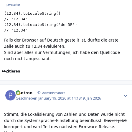
(12.34).toLocaleString()

// "12.34"

(12.34).toLocaleString('de-DE')

// "12,34"
Falls der Browser auf Deutsch gestellt ist, dürfte die erste
Zeile auch zu 12,34 evaluieren.
Sind aber alles nur Vermutungen, ich habe den Quellcode
noch nicht angeschaut.
Zitieren
Author stats
photron
Administrators
Geschrieben
January 19, 2026 at 14:13
19. Jan 2026
Stimmt, die Lokalisierung von Zahlen und Daten wurde nicht
durch die Systemsprache-Einstellung beeinflusst.
Das ist jetzt
korrigiert und wird Teil des nächsten Firmware-Release.