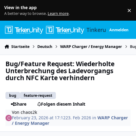
Skip to content
View in the app
×
Di
A better way to browse.
Learn more
.
Tinkerunity
Anmelden
Startseite
Deutsch
WARP Charger / Energy Manager
Bu
Bug/Feature Request: Wiederholte
Unterbrechung des Ladevorgangs
durch NFC Karte verhindern
bug
feature-request
Share
Folgen diesem Inhalt
Von
chaos2k
February 23, 2026 at 17:12
23. Feb 2026
in
WARP Charger
/ Energy Manager