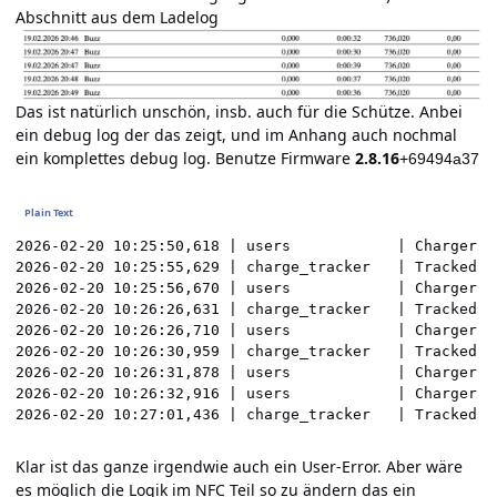
Abschnitt aus dem Ladelog
Das ist natürlich unschön, insb. auch für die Schütze. Anbei
ein debug log der das zeigt, und im Anhang auch nochmal
ein komplettes debug log. Benutze Firmware
2.8.16
+69494a37
2026-02-20 10:25:50,618 | users            | Charger s
2026-02-20 10:25:55,629 | charge_tracker   | Tracked st
2026-02-20 10:25:56,670 | users            | Charger s
2026-02-20 10:26:26,631 | charge_tracker   | Tracked en
2026-02-20 10:26:26,710 | users            | Charger s
2026-02-20 10:26:30,959 | charge_tracker   | Tracked st
2026-02-20 10:26:31,878 | users            | Charger s
2026-02-20 10:26:32,916 | users            | Charger s
Klar ist das ganze irgendwie auch ein User-Error. Aber wäre
es möglich die Logik im NFC Teil so zu ändern das ein