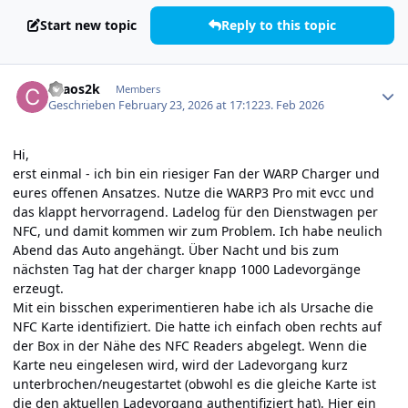
Start new topic
Reply to this topic
Author stats
chaos2k
Members
Geschrieben
February 23, 2026 at 17:12
23. Feb 2026
Hi,
erst einmal - ich bin ein riesiger Fan der WARP Charger und
eures offenen Ansatzes. Nutze die WARP3 Pro mit evcc und
das klappt hervorragend. Ladelog für den Dienstwagen per
NFC, und damit kommen wir zum Problem. Ich habe neulich
Abend das Auto angehängt. Über Nacht und bis zum
nächsten Tag hat der charger knapp 1000 Ladevorgänge
erzeugt.
Mit ein bisschen experimentieren habe ich als Ursache die
NFC Karte identifiziert. Die hatte ich einfach oben rechts auf
der Box in der Nähe des NFC Readers abgelegt. Wenn die
Karte neu eingelesen wird, wird der Ladevorgang kurz
unterbrochen/neugestartet (obwohl es die gleiche Karte ist
die den aktuellen Ladevorgang authentifiziert hat). Hier ein