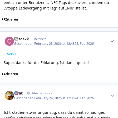
einfach unter Benutzer → NFC-Tags deaktivieren, indem du
„Stoppe Lade­vorgang mit Tag“ auf „Nie“ stellst.
Zitieren
Author stats
chaos2k
Members
Geschrieben
February 23, 2026 at 18:48
23. Feb 2026
AUTOR
Super, danke für die Erklärung. Ist damit gelöst!
Zitieren
Author stats
rtrbt
Administrators
Geschrieben
February 24, 2026 at 12:36
24. Feb 2026
Ist trotzdem etwas ungünstig, dass du damit so häufiges
Schütz-Schalten produzieren kannst. Ich habe mal ein Issue