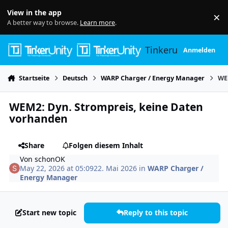
Skip to content
View in the app
×
Di
A better way to browse.
Learn more
.
Tinkerunity
Anmelden
Startseite
Deutsch
WARP Charger / Energy Manager
WE
WEM2: Dyn. Strompreis, keine Daten
vorhanden
Share
Folgen diesem Inhalt
Von
schonOK
May 22, 2026 at 05:09
22. Mai 2026
in
WARP Charger /
Energy Manager
Start new topic
Reply to this topic