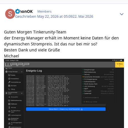
Author stats
schonOK
Members
Geschrieben
May 22, 2026 at 05:09
22. Mai 2026
Guten Morgen Tinkerunity-Team
der Energy Manager erhält im Moment keine Daten für den
dynamischen Strompreis. Ist das nur bei mir so?
Besten Dank und viele Grüße
Michael