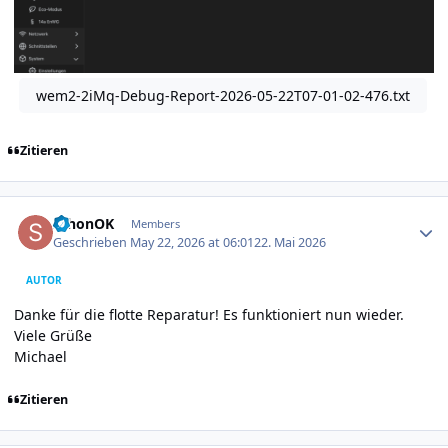
wem2-2iMq-Debug-Report-2026-05-22T07-01-02-476.txt
Zitieren
Author stats
schonOK
Members
Geschrieben
May 22, 2026 at 06:01
22. Mai 2026
AUTOR
Danke für die flotte Reparatur! Es funktioniert nun wieder.
Viele Grüße
Michael
Zitieren