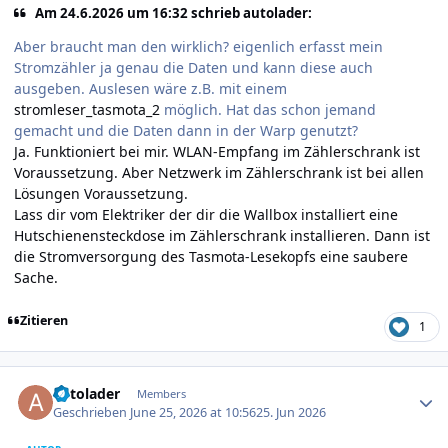
Am 24.6.2026 um 16:32 schrieb autolader:
Aber braucht man den wirklich? eigenlich erfasst mein
Stromzähler ja genau die Daten und kann diese auch
ausgeben. Auslesen wäre z.B. mit einem
stromleser_tasmota_2
möglich. Hat das schon jemand
gemacht und die Daten dann in der Warp genutzt?
Ja. Funktioniert bei mir. WLAN-Empfang im Zählerschrank ist
Voraussetzung. Aber Netzwerk im Zählerschrank ist bei allen
Lösungen Voraussetzung.
Lass dir vom
Elektriker
der dir die Wallbox installiert eine
Hutschienensteckdose im Zählerschrank installieren. Dann ist
die Stromversorgung des Tasmota-Lesekopfs eine saubere
Sache.
Zitieren
1
Author stats
autolader
Members
Geschrieben
June 25, 2026 at 10:56
25. Jun 2026