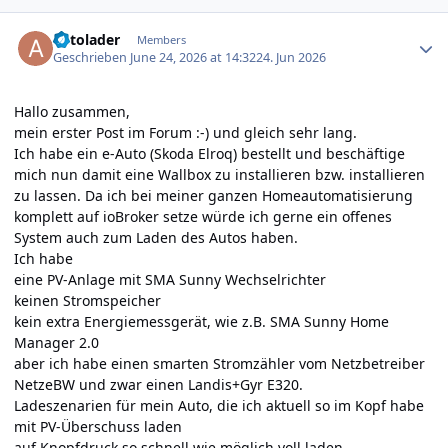
Author stats
autolader
Members
Geschrieben
June 24, 2026 at 14:32
24. Jun 2026
Hallo zusammen,
mein erster Post im Forum :-) und gleich sehr lang.
Ich habe ein e-Auto (Skoda Elroq) bestellt und beschäftige
mich nun damit eine Wallbox zu installieren bzw. installieren
zu lassen. Da ich bei meiner ganzen Homeautomatisierung
komplett auf ioBroker setze würde ich gerne ein offenes
System auch zum Laden des Autos haben.
Ich habe
eine PV-Anlage mit SMA Sunny Wechselrichter
keinen Stromspeicher
kein extra Energiemessgerät, wie z.B. SMA Sunny Home
Manager 2.0
aber ich habe einen smarten Stromzähler vom Netzbetreiber
NetzeBW und zwar einen Landis+Gyr E320.
Ladeszenarien für mein Auto, die ich aktuell so im Kopf habe
mit PV-Überschuss laden
auf Knopfdruck so schnell wie möglich voll laden