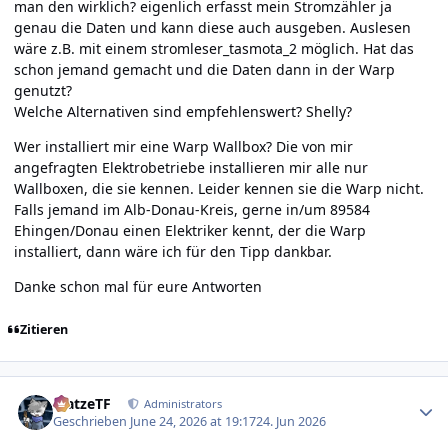
man den wirklich? eigenlich erfasst mein Stromzähler ja
genau die Daten und kann diese auch ausgeben. Auslesen
wäre z.B. mit einem
stromleser_tasmota_2
möglich. Hat das
schon jemand gemacht und die Daten dann in der Warp
genutzt?
Welche Alternativen sind empfehlenswert? Shelly?
Wer installiert mir eine Warp Wallbox? Die von mir
angefragten Elektrobetriebe installieren mir alle nur
Wallboxen, die sie kennen. Leider kennen sie die Warp nicht.
Falls jemand im Alb-Donau-Kreis, gerne in/um 89584
Ehingen/Donau einen Elektriker kennt, der die Warp
installiert, dann wäre ich für den Tipp dankbar.
Danke schon mal für eure Antworten
Zitieren
Author stats
MatzeTF
Administrators
Geschrieben
June 24, 2026 at 19:17
24. Jun 2026