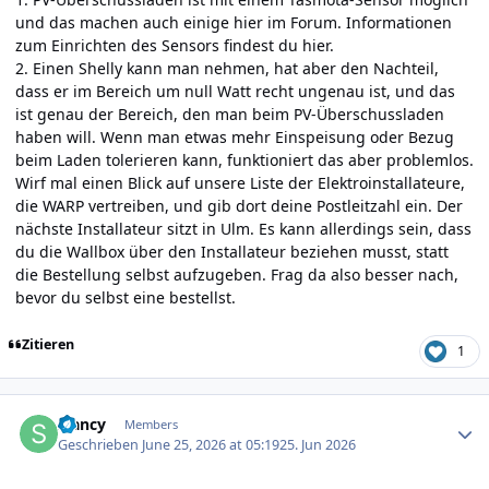
und das machen auch einige hier im Forum. Informationen
zum Einrichten des Sensors findest du
hier
.
2. Einen Shelly kann man nehmen, hat aber den Nachteil,
dass er im Bereich um null Watt recht ungenau ist, und das
ist genau der Bereich, den man beim PV-Überschussladen
haben will. Wenn man etwas mehr Einspeisung oder Bezug
beim Laden tolerieren kann, funktioniert das aber problemlos.
Wirf mal einen Blick auf unsere
Liste der Elektroinstallateure
,
die WARP vertreiben, und gib dort deine Postleitzahl ein. Der
nächste Installateur sitzt in Ulm. Es kann allerdings sein, dass
du die Wallbox über den Installateur beziehen musst, statt
die Bestellung selbst aufzugeben. Frag da also besser nach,
bevor du selbst eine bestellst.
Zitieren
1
Author stats
sfancy
Members
Geschrieben
June 25, 2026 at 05:19
25. Jun 2026