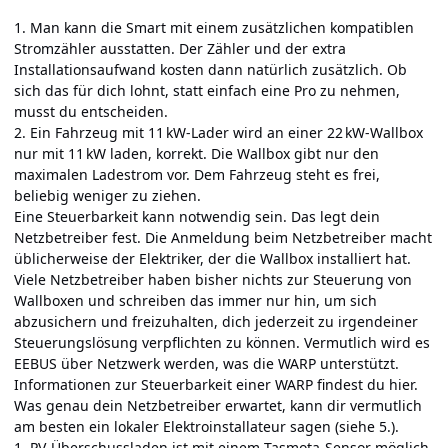
1. Man kann die Smart mit einem zusätzlichen kompatiblen
Stromzähler ausstatten. Der Zähler und der extra
Installationsaufwand kosten dann natürlich zusätzlich. Ob
sich das für dich lohnt, statt einfach eine Pro zu nehmen,
musst du entscheiden.
2. Ein Fahrzeug mit 11 kW-Lader wird an einer 22 kW-Wallbox
nur mit 11 kW laden, korrekt. Die Wallbox gibt nur den
maximalen Ladestrom vor. Dem Fahrzeug steht es frei,
beliebig weniger zu ziehen.
Eine Steuerbarkeit kann notwendig sein. Das legt dein
Netzbetreiber fest. Die Anmeldung beim Netzbetreiber macht
üblicherweise der Elektriker, der die Wallbox installiert hat.
Viele Netzbetreiber haben bisher nichts zur Steuerung von
Wallboxen und schreiben das immer nur hin, um sich
abzusichern und freizuhalten, dich jederzeit zu irgendeiner
Steuerungslösung verpflichten zu können. Vermutlich wird es
EEBUS über Netzwerk werden, was die WARP unterstützt.
Informationen zur Steuerbarkeit einer WARP findest du
hier
.
Was genau dein Netzbetreiber erwartet, kann dir vermutlich
am besten ein lokaler Elektroinstallateur sagen (siehe 5.).
1. PV-Überschussladen ist mit einem Tasmota-Sensor möglich