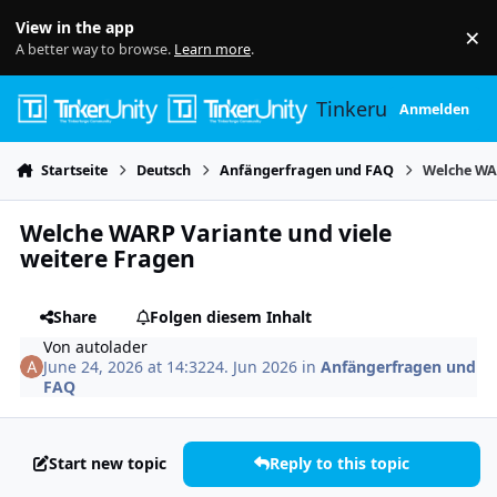
Skip to content
View in the app
×
Di
A better way to browse.
Learn more
.
Tinkerunity
Anmelden
Startseite
Deutsch
Anfängerfragen und FAQ
Welche WAR
Welche WARP Variante und viele
weitere Fragen
Share
Folgen diesem Inhalt
Von
autolader
June 24, 2026 at 14:32
24. Jun 2026
in
Anfängerfragen und
FAQ
Start new topic
Reply to this topic