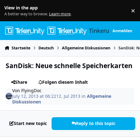
Skip to content
View in the app
×
Di
A better way to browse.
Learn more
.
Tinkerunity
Anmelden
Startseite
Deutsch
Allgemeine Diskussionen
SanDisk: N
SanDisk: Neue schnelle Speicherkarten
Share
Folgen diesem Inhalt
Von
FlyingDoc
July 12, 2013 at 06:22
12. Jul 2013
in
Allgemeine
Diskussionen
Start new topic
Reply to this topic
Author stats