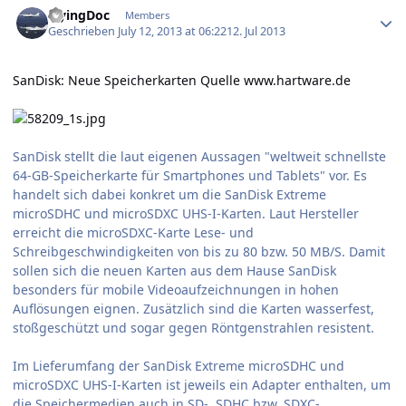
FlyingDoc
Members
Geschrieben
July 12, 2013 at 06:22
12. Jul 2013
SanDisk: Neue Speicherkarten
Quelle www.hartware.de
SanDisk stellt die laut eigenen Aussagen "weltweit schnellste
64-GB-Speicherkarte für Smartphones und Tablets" vor. Es
handelt sich dabei konkret um die SanDisk Extreme
microSDHC und microSDXC UHS-I-Karten. Laut Hersteller
erreicht die microSDXC-Karte Lese- und
Schreibgeschwindigkeiten von bis zu 80 bzw. 50 MB/S. Damit
sollen sich die neuen Karten aus dem Hause SanDisk
besonders für mobile Videoaufzeichnungen in hohen
Auflösungen eignen. Zusätzlich sind die Karten wasserfest,
stoßgeschützt und sogar gegen Röntgenstrahlen resistent.
Im Lieferumfang der SanDisk Extreme microSDHC und
microSDXC UHS-I-Karten ist jeweils ein Adapter enthalten, um
die Speichermedien auch in SD-, SDHC bzw. SDXC-