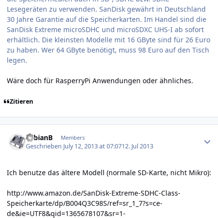
Lesegeräten zu verwenden. SanDisk gewährt in Deutschland
30 Jahre Garantie auf die Speicherkarten. Im Handel sind die
SanDisk Extreme microSDHC und microSDXC UHS-I ab sofort
erhältlich. Die kleinsten Modelle mit 16 GByte sind für 26 Euro
zu haben. Wer 64 GByte benötigt, muss 98 Euro auf den Tisch
legen.
Wäre doch für RasperryPi Anwendungen oder ähnliches.
Zitieren
Author stats
FabianB
Members
Geschrieben
July 12, 2013 at 07:07
12. Jul 2013
Ich benutze das ältere Modell (normale SD-Karte, nicht Mikro):
http://www.amazon.de/SanDisk-Extreme-SDHC-Class-
Speicherkarte/dp/B004Q3C98S/ref=sr_1_7?s=ce-
de&ie=UTF8&qid=1365678107&sr=1-