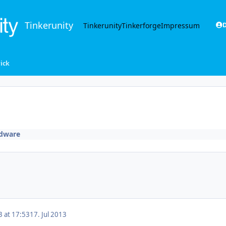
Tinkerunity
Tinkerunity
Tinkerforge
Impressum
D
ick
dware
3 at 17:53
17. Jul 2013