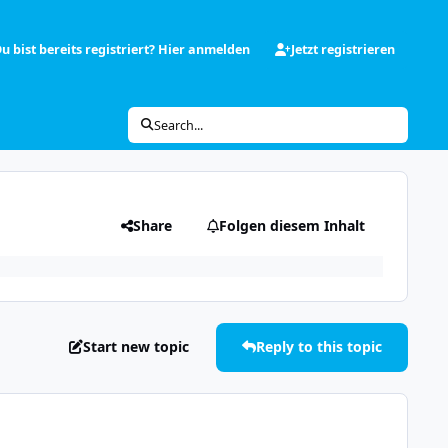
u bist bereits registriert? Hier anmelden
Jetzt registrieren
Search...
Share
Folgen diesem Inhalt
Start new topic
Reply to this topic