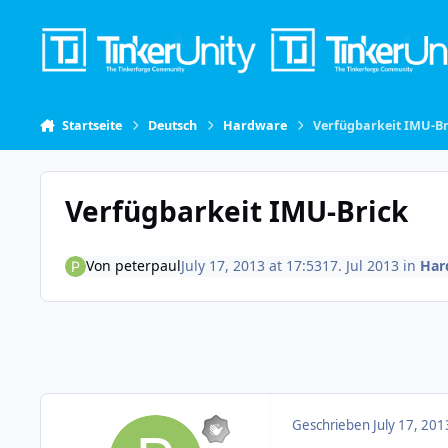
Skip to content
Startseite
Deutsch
Hardware
Verfügbarkeit IMU-Br
Verfügbarkeit IMU-Brick
Von
peterpaul
July 17, 2013 at 17:53
17. Jul 2013
in
Har
Geschrieben
July 17, 201