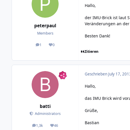
Hallo,
der IMU-Brick ist laut
Veränderungen an der
peterpaul
Members
Besten Dank!
1
0
posts
Reputation
Zitieren
Geschrieben
July 17, 201
Hallo,
das IMU Brick wird vo
batti
Grüße,
Administrators
Bastian
1,3k
46
posts
Reputation