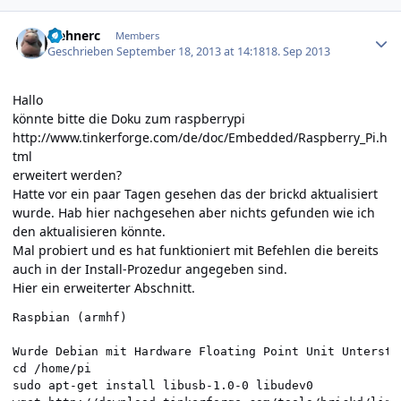
Author stats
wehnerc
Members
Geschrieben
September 18, 2013 at 14:18
18. Sep 2013
Hallo
könnte bitte die Doku zum raspberrypi
http://www.tinkerforge.com/de/doc/Embedded/Raspberry_Pi.h
tml
erweitert werden?
Hatte vor ein paar Tagen gesehen das der brickd aktualisiert
wurde. Hab hier nachgesehen aber nichts gefunden wie ich
den aktualisieren könnte.
Mal probiert und es hat funktioniert mit Befehlen die bereits
auch in der Install-Prozedur angegeben sind.
Hier ein erweiterter Abschnitt.
Raspbian (armhf)

Wurde Debian mit Hardware Floating Point Unit Unterstü
cd /home/pi

sudo apt-get install libusb-1.0-0 libudev0
