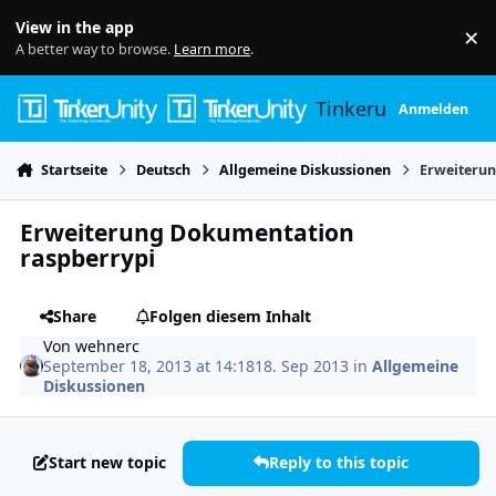
Skip to content
View in the app
×
Di
A better way to browse.
Learn more
.
Tinkerunity
Anmelden
Startseite
Deutsch
Allgemeine Diskussionen
Erweiteru
Erweiterung Dokumentation
raspberrypi
Share
Folgen diesem Inhalt
Von
wehnerc
September 18, 2013 at 14:18
18. Sep 2013
in
Allgemeine
Diskussionen
Start new topic
Reply to this topic