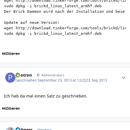
wget http://download.tinkerforge.com/tools/brickd/linu
sudo dpkg -i brickd_linux_latest_armhf.deb

Der Brick Daemon wird nach der Installation und beim H
Update auf neue Version:

wget http://download.tinkerforge.com/tools/brickd/linu
Zitieren
Author stats
photron
Administrators
Geschrieben
September 23, 2013 at 13:22
23. Sep 2013
Ich hab da mal einen Satz zu geschrieben.
Zitieren
Author stats
wehnerc
Members