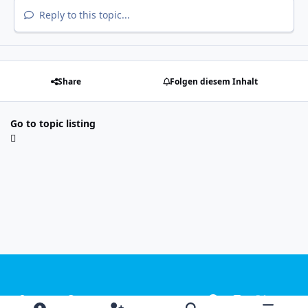
Reply to this topic...
Share
Folgen diesem Inhalt
Go to topic listing
Light Mode
Dark Mode
System Preference
f
i
x
y