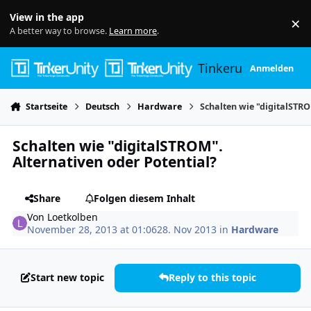
Skip to content
View in the app
×
Di
A better way to browse.
Learn more
.
Tinkerunity
Anmelden
Startseite
Deutsch
Hardware
Schalten wie "digitalSTRO
Schalten wie "digitalSTROM".
Alternativen oder Potential?
Share
Folgen diesem Inhalt
Von
Loetkolben
November 28, 2013 at 01:06
28. Nov 2013
in
Hardware
Start new topic
Reply to this topic