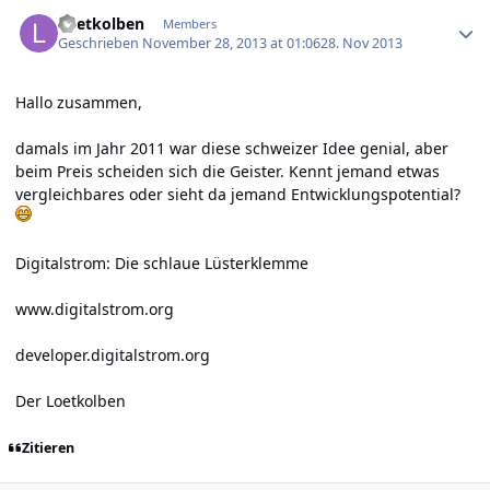
Author stats
Loetkolben
Members
Geschrieben
November 28, 2013 at 01:06
28. Nov 2013
Hallo zusammen,
damals im Jahr 2011 war diese schweizer Idee genial, aber
beim Preis scheiden sich die Geister. Kennt jemand etwas
vergleichbares oder sieht da jemand Entwicklungspotential?
Digitalstrom: Die schlaue Lüsterklemme
www.digitalstrom.org
developer.digitalstrom.org
Der Loetkolben
Zitieren