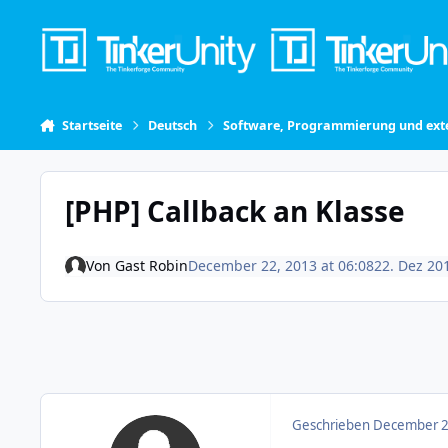
Skip to content
Startseite
Deutsch
Software, Programmierung und exte
[PHP] Callback an Klasse
Von
Gast Robin
December 22, 2013 at 06:08
22. Dez 20
Geschrieben
December 22