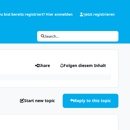
u bist bereits registriert? Hier anmelden
Jetzt registrieren
Search...
Share
Folgen diesem Inhalt
Start new topic
Reply to this topic