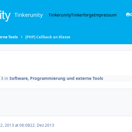
Tinkerunity
Tinkerunity
Tinkerforge
Impressum
D
rne Tools
[PHP] Callback an Klasse
13
in
Software, Programmierung und externe Tools
, 2013 at 06:08
22. Dez 2013