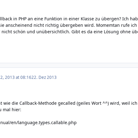
allback in PHP an eine Funktion in einer Klasse zu übergen? Ich ha
ie anscheinend nicht richtig übergeben wird. Momemtan rufe ich 
er nicht schön und unübersichtlich. Gibt es da eine Lösung ohne ü
, 2013 at 08:16
22. Dez 2013
ht wie die Callback-Methode gecalled (geiles Wort ^^) wird, weil i
 mal hier:
nual/en/language.types.callable.php