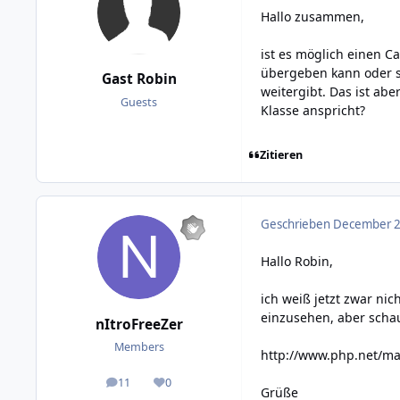
Hallo zusammen,
ist es möglich einen C
übergeben kann oder s
Gast Robin
weitergibt. Das ist ab
Guests
Klasse anspricht?
Zitieren
Geschrieben
December 22
Hallo Robin,
ich weiß jetzt zwar nic
einzusehen, aber schau
nItroFreeZer
Members
http://www.php.net/ma
11
0
posts
Reputation
Grüße