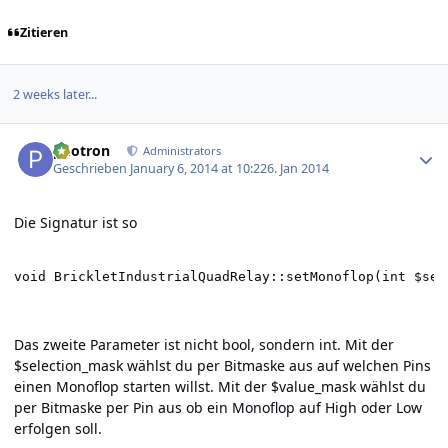
Zitieren
2 weeks later...
Author stats
photron
Administrators
Geschrieben
January 6, 2014 at 10:22
6. Jan 2014
Die Signatur ist so
void BrickletIndustrialQuadRelay::setMonoflop(int $sel
Das zweite Parameter ist nicht bool, sondern int. Mit der
$selection_mask wählst du per Bitmaske aus auf welchen Pins
einen Monoflop starten willst. Mit der $value_mask wählst du
per Bitmaske per Pin aus ob ein Monoflop auf High oder Low
erfolgen soll.