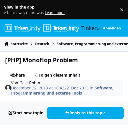
Skip to content
View in the app
×
Di
A better way to browse.
Learn more
.
Tinkerunity
Anmelden
Startseite
Deutsch
Software, Programmierung und externe
[PHP] Monoflop Problem
Share
Folgen diesem Inhalt
Von
Gast Robin
December 22, 2013 at 10:42
22. Dez 2013
in
Software,
Programmierung und externe Tools
Start new topic
Reply to this topic