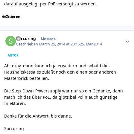
darauf ausgelegt per PoE versorgt zu werden.
Zitieren
Author stats
Sorcuring
Members
Geschrieben
March 25, 2014 at 20:15
25. Mär 2014
AUTOR
Ah, okay, dann kann ich ja erweitern und sobald die
Haushaltskassa es zuläßt noch den einen oder anderen
Masterbrick bestellen.
Die Step-Down-Powersupply war nur so ein Gedanke, dann
mach ich das über PoE, da gibts bei Polin auch günstige
Injektoren.
Danke für die Antwort, bis danne,
Sorcuring