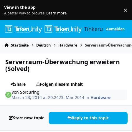
Skip to content
View in the app
×
Di
A better way to browse.
Learn more
.
Tinkerunity
Anmelden
Startseite
Deutsch
Hardware
Serverraum-Überwachung 
Serverraum-Überwachung erweitern
(Solved)
Share
Folgen diesem Inhalt
Von
Sorcuring
March 23, 2014 at 20:24
23. Mär 2014
in
Hardware
Start new topic
Reply to this topic