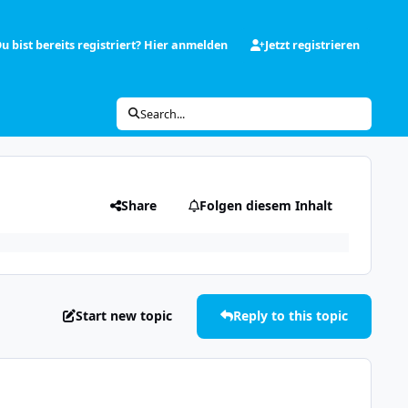
u bist bereits registriert? Hier anmelden
Jetzt registrieren
Search...
Share
Folgen diesem Inhalt
Start new topic
Reply to this topic