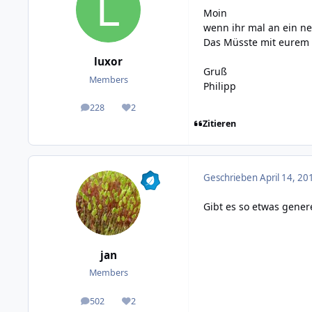
Moin
wenn ihr mal an ein n
Das Müsste mit eurem L
luxor
Gruß
Members
Philipp
228
2
posts
Reputation
Zitieren
Geschrieben
April 14, 20
Gibt es so etwas genere
jan
Members
502
2
posts
Reputation