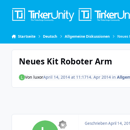
Skip to content
Startseite
Deutsch
Allgemeine Diskussionen
Neues 
Neues Kit Roboter Arm
Von
luxor
April 14, 2014 at 11:17
14. Apr 2014
in
Allge
Geschrieben
April 14, 20