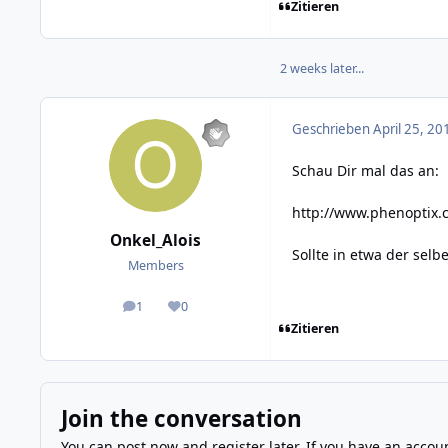
Zitieren
2 weeks later...
Geschrieben
April 25, 20
Schau Dir mal das an:
http://www.phenoptix.
Onkel_Alois
Sollte in etwa der selb
Members
1
0
posts
Reputation
Zitieren
Join the conversation
You can post now and register later. If you have an accou