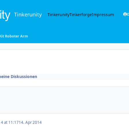
Tinkerunity
Tinkerunity
Tinkerforge
Impressum
D
Kit Roboter Arm
meine Diskussionen
14 at 11:17
14. Apr 2014