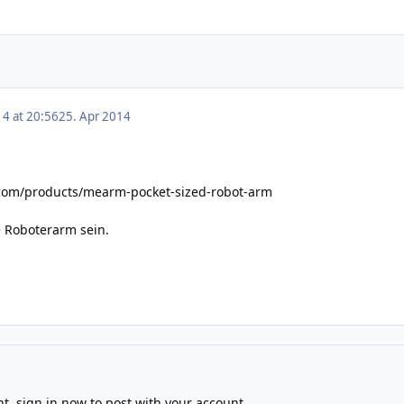
14 at 20:56
25. Apr 2014
com/products/mearm-pocket-sized-robot-arm
e Roboterarm sein.
nt,
sign in now
to post with your account.