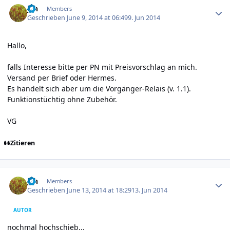
jan
Members
Geschrieben
June 9, 2014 at 06:49
9. Jun 2014
Hallo,
falls Interesse bitte per PN mit Preisvorschlag an mich.
Versand per Brief oder Hermes.
Es handelt sich aber um die Vorgänger-Relais (v. 1.1).
Funktionstüchtig ohne Zubehör.
VG
Zitieren
Author stats
jan
Members
Geschrieben
June 13, 2014 at 18:29
13. Jun 2014
AUTOR
nochmal hochschieb...