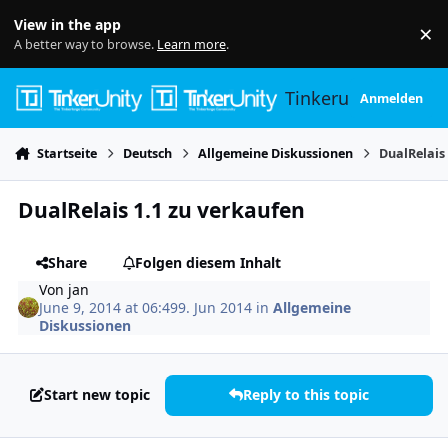
Skip to content
View in the app
×
Di
A better way to browse.
Learn more
.
Tinkerunity
Anmelden
Startseite
Deutsch
Allgemeine Diskussionen
DualRelais
DualRelais 1.1 zu verkaufen
Share
Folgen diesem Inhalt
Von
jan
June 9, 2014 at 06:49
9. Jun 2014
in
Allgemeine
Diskussionen
Start new topic
Reply to this topic
Author stats