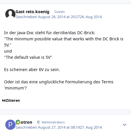
Gast reto.koenig
Guests
Geschrieben
August 26, 2014 at 20:27
26. Aug 2014
In der Java-Doc steht für der/die/das DC-Brick:
"The minimum possible value that works with the DC Brick is
5V."
und
"The default value is 5V"
Es scheinen aber 6V zu sein.
Oder ist das eine unglückliche Formulierung des Terms
'minimum'?
Zitieren
Author stats
photron
Administrators
Geschrieben
August 27, 2014 at 08:19
27. Aug 2014