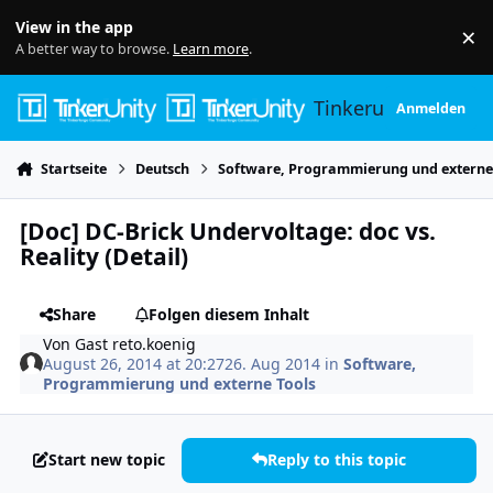
Skip to content
View in the app
×
Di
A better way to browse.
Learn more
.
Tinkerunity
Anmelden
Startseite
Deutsch
Software, Programmierung und externe
[Doc] DC-Brick Undervoltage: doc vs.
Reality (Detail)
Share
Folgen diesem Inhalt
Von
Gast reto.koenig
August 26, 2014 at 20:27
26. Aug 2014
in
Software,
Programmierung und externe Tools
Start new topic
Reply to this topic