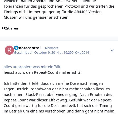
Vielleicht haben AB440S und AB440SC verschiedene
Toleranzen für das gesprochenen Protokoll und wir treffen die
Timings nicht immer gut genug für die AB440S Version.
Müssen wir uns genauer anschauen.
Zitieren
Author stats
remotecontrol
Members
Geschrieben
October 9, 2014 at 16:29
9. Okt 2014
alles aubrobiert was mir einfällt
heisst auch: den Repeat-Count mal erhöht?
Ich hatte den Effekt, dass sich meine Dose nach einigen
Tagen Betrieb irgendwann gar nicht mehr schalten liess, es
nach einem Stack-Reset aber wieder ging. Nach Erhöhen des
Repeat-Count war dieser Effekt weg. Gefühlt war der Repeat-
Count grenzwertig für die Dose und evtl. hat sich das Timing
im Betrieb um eine ms verschoben und dann geht nicht mehr.