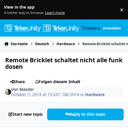
Skip to content
View in the app
×
Di
A better way to browse.
Learn more
.
Tinkerunity
Anmelden
Startseite
Deutsch
Hardware
Remote Bricklet schaltet n
Remote Bricklet schaltet nicht alle funk
dosen
Share
Folgen diesem Inhalt
Von
Masder
October 7, 2014 at 13:33
7. Okt 2014
in
Hardware
Start new topic
Reply to this topic