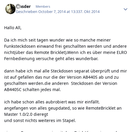
Author stats
Masder
Members
Geschrieben
October 7, 2014 at 13:33
7. Okt 2014
Hallo All,
Da ich mich seit tagen wunder wie so manche meiner
Funksteckdosen einwand frei geschallten werden und andere
nicht(über das Remote Bricklet).Wenn ich es über meine ELRO
Fernbedienung versuche geht alles wunderbar.
dann habe ich mal alle Steckdosen separat überprüft und mir
ist auf gefallen das nur die der Version AB440S ab und zu
geschallten werden.die anderen Steckdosen der Version
AB440SC schalten jedes mal.
ich habe schon alles aubrobiert was mir einfällt.
angefangen von alles geupdated, so wie RemoteBricklet an
Master 1.0/2.0 dieregt
und sonst nichts weiteres im Stapel.