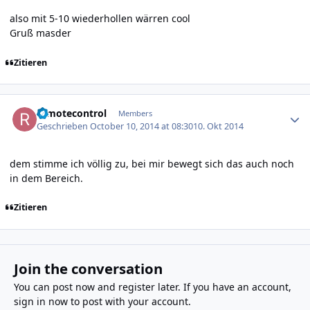
also mit 5-10 wiederhollen wärren cool
Gruß masder
Zitieren
Author stats
remotecontrol
Members
Geschrieben
October 10, 2014 at 08:30
10. Okt 2014
dem stimme ich völlig zu, bei mir bewegt sich das auch noch
in dem Bereich.
Zitieren
Join the conversation
You can post now and register later. If you have an account,
sign in now
to post with your account.