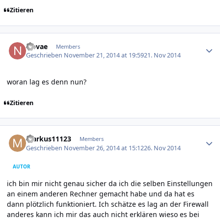
Zitieren
Author stats
Novae
Members
Geschrieben
November 21, 2014 at 19:59
21. Nov 2014
woran lag es denn nun?
Zitieren
Author stats
Markus11123
Members
Geschrieben
November 26, 2014 at 15:12
26. Nov 2014
AUTOR
ich bin mir nicht genau sicher da ich die selben Einstellungen
an einem anderen Rechner gemacht habe und da hat es
dann plötzlich funktioniert. Ich schätze es lag an der Firewall
anderes kann ich mir das auch nicht erklären wieso es bei