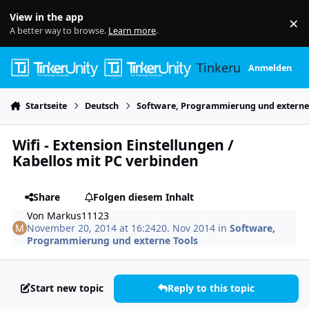
Skip to content
View in the app
×
Di
A better way to browse.
Learn more
.
Tinkerunity
Anmelden
Startseite
Deutsch
Software, Programmierung und externe
Wifi - Extension Einstellungen /
Kabellos mit PC verbinden
Share
Folgen diesem Inhalt
Von
Markus11123
November 20, 2014 at 16:24
20. Nov 2014
in
Software,
Programmierung und externe Tools
Start new topic
Reply to this topic