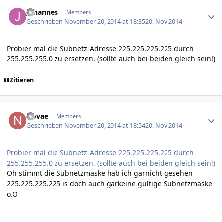
Author stats
Johannes
Members
Geschrieben
November 20, 2014 at 18:35
20. Nov 2014
Probier mal die Subnetz-Adresse 225.225.225.225 durch
255.255.255.0 zu ersetzen. (sollte auch bei beiden gleich sein!)
Zitieren
Author stats
Novae
Members
Geschrieben
November 20, 2014 at 18:54
20. Nov 2014
Probier mal die Subnetz-Adresse 225.225.225.225 durch
255.255.255.0 zu ersetzen. (sollte auch bei beiden gleich sein!)
Oh stimmt die Subnetzmaske hab ich garnicht gesehen
225.225.225.225 is doch auch garkeine gültige Subnetzmaske
o.O