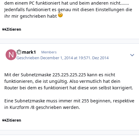
dem einem PC funktioniert hat und beim anderen nicht.......
Jedenfalls funktioniert es genau mit diesen Einstellungen die
ihr mir geschrieben habt
Zitieren
Author stats
numark1
Members
Geschrieben
December 1, 2014 at 19:57
1. Dez 2014
Mit der Subnetzmaske 225.225.225.225 kann es nicht
funktionieren, die ist ungültig. Also vermutlich hat dein
Router bei dem es funktioniert hat diese von selbst korrigiert.
Eine Subnetzmaske muss immer mit 255 beginnen, respektive
in Kurzform /8 geschrieben werden.
Zitieren
Author stats