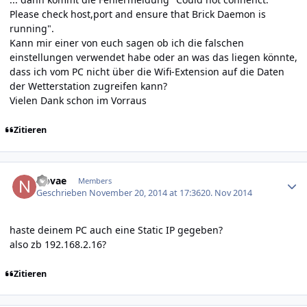
Please check host,port and ensure that Brick Daemon is
running".
Kann mir einer von euch sagen ob ich die falschen
einstellungen verwendet habe oder an was das liegen könnte,
dass ich vom PC nicht über die Wifi-Extension auf die Daten
der Wetterstation zugreifen kann?
Vielen Dank schon im Vorraus
Zitieren
Author stats
Novae
Members
Geschrieben
November 20, 2014 at 17:36
20. Nov 2014
haste deinem PC auch eine Static IP gegeben?
also zb 192.168.2.16?
Zitieren