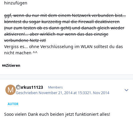
hinzufügen
ggf, wenn du nur mit dem einem Netzwerk verbunden bist...
könntest du sogar kurzzeitig mal die Firewall deaktivieren
(nur zum testen ob es dann geht) und danach gleich wieder
aktivieren!... aber wirklich nur wenn das das einzige
verbundene Netz ist!
Vergiss es... ohne Verschlüsselung im WLAN solltest du das
nicht machen ^^
Zitieren
Author stats
Markus11123
Members
Geschrieben
November 21, 2014 at 15:33
21. Nov 2014
AUTOR
Sooo vielen Dank euch beiden jetzt funktioniert alles!