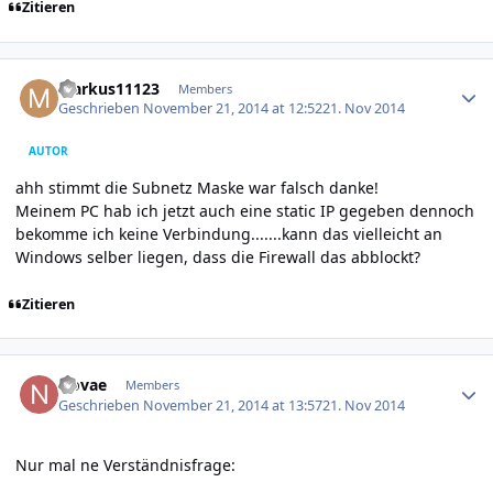
Zitieren
Author stats
Markus11123
Members
Geschrieben
November 21, 2014 at 12:52
21. Nov 2014
AUTOR
ahh stimmt die Subnetz Maske war falsch danke!
Meinem PC hab ich jetzt auch eine static IP gegeben dennoch
bekomme ich keine Verbindung.......kann das vielleicht an
Windows selber liegen, dass die Firewall das abblockt?
Zitieren
Author stats
Novae
Members
Geschrieben
November 21, 2014 at 13:57
21. Nov 2014
Nur mal ne Verständnisfrage: