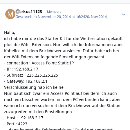
Author stats
Markus11123
Members
Geschrieben
November 20, 2014 at 16:24
20. Nov 2014
Hallo,
ich habe mir die das Starter Kit für die Wetterstation gekauft
plus die Wifi - Extension. Nun will ich die Informationen aber
Kabellos mit dem BrickViewer auslesen. Dafür habe ich bei
der Wifi-Extension folgende Einstellungen gemacht:
- connection : Access Point: Static IP
- IP : 192.168.2.17
- SubNetz : 225.225.225.225
- Gateway: 192.168.2.1
Verschlüsselung hab ich keine
Nun baut sich zwar ein Access Point auf bei dem ich auch
nach ein bisschen warten mit dem PC verbinden kann, aber
wenn ich nun versuche mit dem BrickViewer auf die Station
zuzugreifen mit den Einstellungen
- Host : 192.168.2.17
- Port : 4223
... dann kommt die Fehlermeldung "Could not connenct.