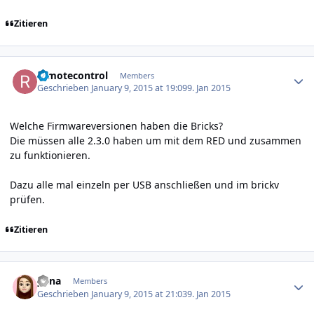
Zitieren
Author stats
remotecontrol
Members
Geschrieben
January 9, 2015 at 19:09
9. Jan 2015
Welche Firmwareversionen haben die Bricks?
Die müssen alle 2.3.0 haben um mit dem RED und zusammen
zu funktionieren.
Dazu alle mal einzeln per USB anschließen und im brickv
prüfen.
Zitieren
Author stats
yuna
Members
Geschrieben
January 9, 2015 at 21:03
9. Jan 2015