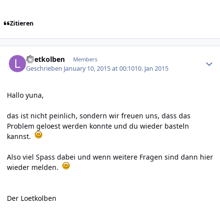
Zitieren
Author stats
Loetkolben
Members
Geschrieben
January 10, 2015 at 00:10
10. Jan 2015
Hallo yuna,
das ist nicht peinlich, sondern wir freuen uns, dass das
Problem geloest werden konnte und du wieder basteln
kannst.
Also viel Spass dabei und wenn weitere Fragen sind dann hier
wieder melden.
Der Loetkolben