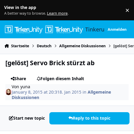
Skip to content
View in the app
×
Di
A better way to browse.
Learn more
.
Tinkerunity
Anmelden
Startseite
Deutsch
Allgemeine Diskussionen
[gelöst] Se
[gelöst] Servo Brick stürzt ab
Share
Folgen diesem Inhalt
Von
yuna
January 8, 2015 at 20:31
8. Jan 2015
in
Allgemeine
Diskussionen
Start new topic
Reply to this topic
Author stats