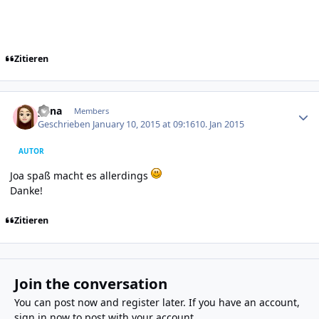
Zitieren
Author stats
yuna
Members
Geschrieben
January 10, 2015 at 09:16
10. Jan 2015
AUTOR
Joa spaß macht es allerdings
Danke!
Zitieren
Join the conversation
You can post now and register later. If you have an account,
sign in now
to post with your account.