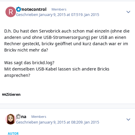
Author stats
remotecontrol
Members
Geschrieben
January 9, 2015 at 07:51
9. Jan 2015
D.h. Du hast den Servobrick auch schon mal einzeln (ohne die
anderen und ohne USB-Stromversorgung) per USB an einen
Rechner gesteckt, brickv geöffnet und kurz danach war er im
Brickv nicht mehr da?
Was sagt das brickd.log?
Mit demselben USB-Kabel lassen sich andere Bricks
ansprechen?
Zitieren
Author stats
yuna
Members
Geschrieben
January 9, 2015 at 08:20
9. Jan 2015
AUTOR