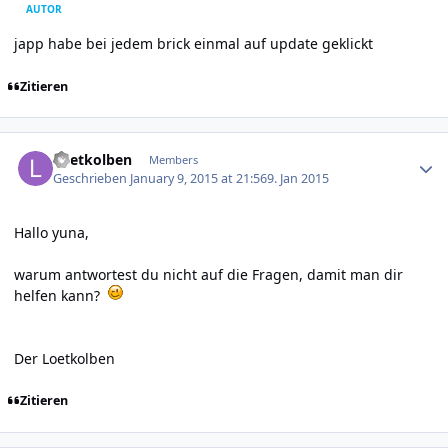
AUTOR
japp habe bei jedem brick einmal auf update geklickt
Zitieren
Author stats
Loetkolben
Members
Geschrieben
January 9, 2015 at 21:56
9. Jan 2015
Hallo yuna,
warum antwortest du nicht auf die Fragen, damit man dir
helfen kann?
Der Loetkolben
Zitieren