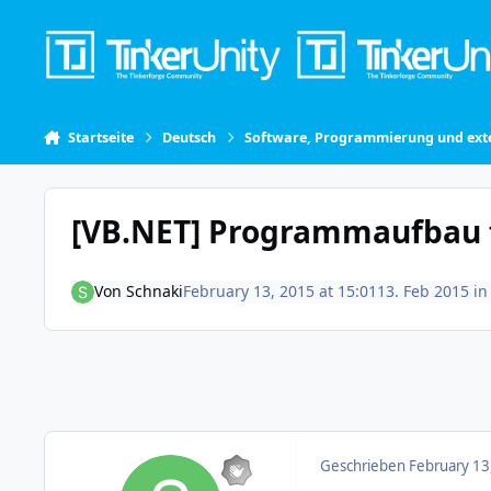
Skip to content
Startseite
Deutsch
Software, Programmierung und exte
[VB.NET] Programmaufbau 
Von
Schnaki
February 13, 2015 at 15:01
13. Feb 2015
i
Geschrieben
February 13