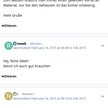
Zum Basteln braucht man immer einen gewissen Vorrat an
Material, nur bei den Gehäusen ist das bisher schwierig.
Viele Grüße
Zitieren
Author stats
reinweb
Members
Geschrieben
February 14, 2015 at 06:39
14. Feb 2015
hej, feine Idee!!
könnt ich auch gut brauchen
Zitieren
Author stats
Nic
Members
Geschrieben
February 14, 2015 at 09:14
14. Feb 2015