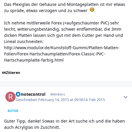
Das Plexiglas der Gehäuse und Montageplatten ist mir etwas
zu spröde, etwas verzogen und zu schwer
.
Ich nehme mittlerweile Forex (=aufgeschäumter PVC) sehr
leicht, witterungsbeständig, schwer entflammbar, die 3mm
dicken Platten lassen sich gut mit dem Cutter per Hand und
Lineal zuschneiden:
http://www.modulor.de/Kunststoff-Gummi/Platten-Matten-
Folien/Forex-Hartschaumplatten/Forex-Classic-PVC-
Hartschaumplatte-farbig.html
Zitieren
Author stats
remotecontrol
Members
Geschrieben
February 14, 2015 at 09:56
14. Feb 2015
AUTOR
Guter Tipp, danke! Sowas in der Art suche ich und die haben
auch Acrylglas im Zuschnitt.