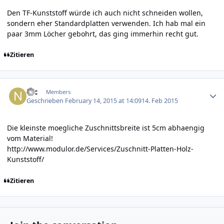
Den TF-Kunststoff würde ich auch nicht schneiden wollen,
sondern eher Standardplatten verwenden. Ich hab mal ein
paar 3mm Löcher gebohrt, das ging immerhin recht gut.
Zitieren
Author stats
Nic
Members
Geschrieben
February 14, 2015 at 14:09
14. Feb 2015
Die kleinste moegliche Zuschnittsbreite ist 5cm abhaengig
vom Material!
http://www.modulor.de/Services/Zuschnitt-Platten-Holz-
Kunststoff/
Zitieren