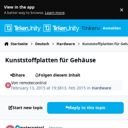
Skip to content
View in the app
×
Di
A better way to browse.
Learn more
.
Tinkerunity
Anmelden
Startseite
Deutsch
Hardware
Kunststoffplatten für Ge
Kunststoffplatten für Gehäuse
Share
Folgen diesem Inhalt
Von
remotecontrol
February 13, 2015 at 19:38
13. Feb 2015
in
Hardware
Start new topic
Reply to this topic
Author stats
remotecontrol
Members