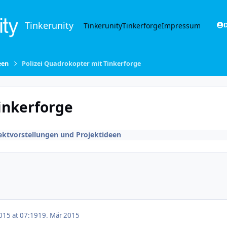
Tinkerunity
Tinkerunity
Tinkerforge
Impressum
D
een
Polizei Quadrokopter mit Tinkerforge
inkerforge
ektvorstellungen und Projektideen
015 at 07:19
19. Mär 2015