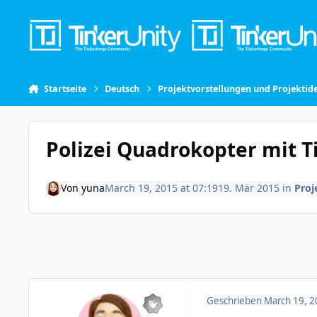
Skip to content
Startseite
Deutsch
Projektvorstellungen und Projektid
Polizei Quadrokopter mit T
Von
yuna
March 19, 2015 at 07:19
19. Mär 2015
in
Proj
Geschrieben
March 19, 2