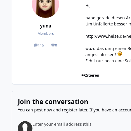
Hi,
habe gerade diesen Ar
Um Unfallorte besser m
yuna
Members
http://www.heise.de/n
116
0
posts
Reputation
wozu das ding einen Be
angeschlossen?
Fehlt nur noch eine So
Zitieren
Join the conversation
You can post now and register later. If you have an accou