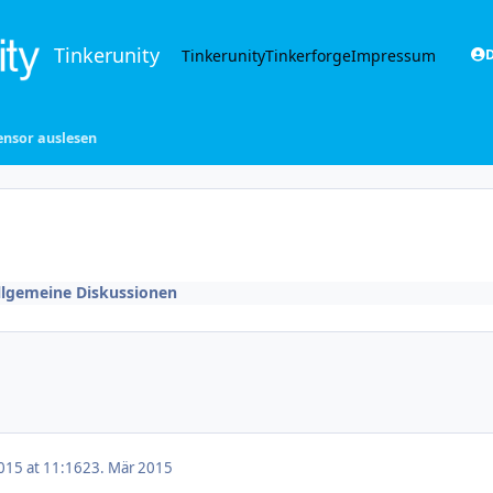
Tinkerunity
Tinkerunity
Tinkerforge
Impressum
D
nsor auslesen
llgemeine Diskussionen
015 at 11:16
23. Mär 2015