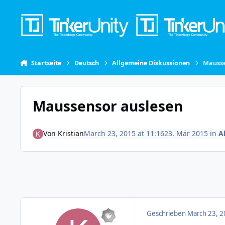
Skip to content
Startseite
Deutsch
Allgemeine Diskussionen
Mausse
Maussensor auslesen
Von
Kristian
March 23, 2015 at 11:16
23. Mär 2015
in
A
Geschrieben
March 23, 2