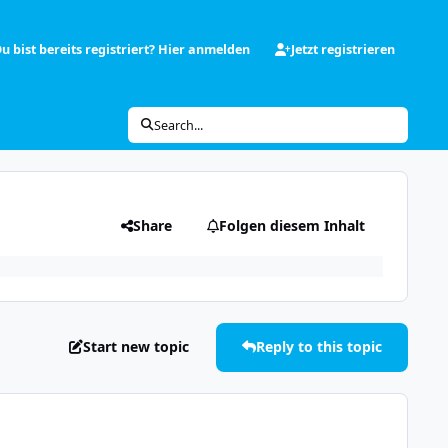
u bist bereits registriert? Hier anmelden
Jetzt registrieren
Search...
Share
Folgen diesem Inhalt
Start new topic
Reply to this topic