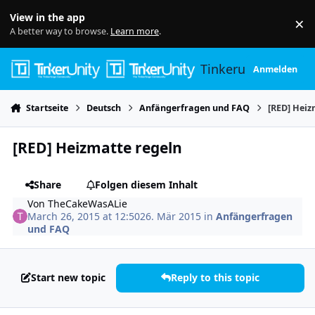
Skip to content
View in the app
×
Di
A better way to browse.
Learn more
.
Tinkerunity
Anmelden
Startseite
Deutsch
Anfängerfragen und FAQ
[RED] Heiz
[RED] Heizmatte regeln
Share
Folgen diesem Inhalt
Von
TheCakeWasALie
March 26, 2015 at 12:50
26. Mär 2015
in
Anfängerfragen
und FAQ
Start new topic
Reply to this topic
Author stats