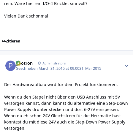
rein. Wäre hier ein I/O-4 Bricklet sinnvoll?
Vielen Dank schonmal
Zitieren
Author stats
photron
Administrators
Geschrieben
March 31, 2015 at 09:00
31. Mär 2015
Der Hardwareaufbau wird für dein Projekt funktionieren.
Wenn du den Stapel nicht über den USB Anschluss mit 5V
versorgen kannst, dann kannst du alternative eine Step-Down
Power Supply drunter stecken und dort 6-27V einspeisen.
Wenn du eh schon 24V Gleichstrom für die Heizmatte hast
könntest du mit diese 24V auch die Step-Down Power Supply
versorgen.