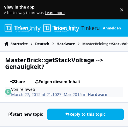
Skip to content
View in the app
×
Di
A better way to browse.
Learn more
.
Tinkerunity
Anmelden
Startseite
Deutsch
Hardware
MasterBrick::getStackVol
MasterBrick::getStackVoltage -->
Genauigkeit?
Share
Folgen diesem Inhalt
Von
reinweb
March 27, 2015 at 21:10
27. Mär 2015
in
Hardware
Start new topic
Reply to this topic