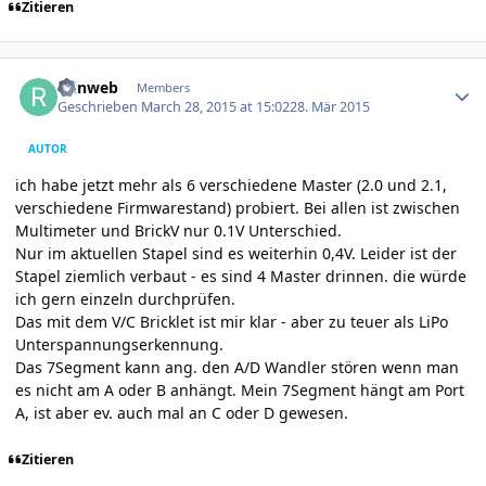
Zitieren
Author stats
reinweb
Members
Geschrieben
March 28, 2015 at 15:02
28. Mär 2015
AUTOR
ich habe jetzt mehr als 6 verschiedene Master (2.0 und 2.1,
verschiedene Firmwarestand) probiert. Bei allen ist zwischen
Multimeter und BrickV nur 0.1V Unterschied.
Nur im aktuellen Stapel sind es weiterhin 0,4V. Leider ist der
Stapel ziemlich verbaut - es sind 4 Master drinnen. die würde
ich gern einzeln durchprüfen.
Das mit dem V/C Bricklet ist mir klar - aber zu teuer als LiPo
Unterspannungserkennung.
Das 7Segment kann ang. den A/D Wandler stören wenn man
es nicht am A oder B anhängt. Mein 7Segment hängt am Port
A, ist aber ev. auch mal an C oder D gewesen.
Zitieren