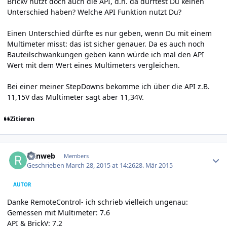
Brickv nutzt doch auch die API, d.h. da dürftest Du keinen
Unterschied haben? Welche API Funktion nutzt Du?
Einen Unterschied dürfte es nur geben, wenn Du mit einem
Multimeter misst: das ist sicher genauer. Da es auch noch
Bauteilschwankungen geben kann würde ich mal den API
Wert mit dem Wert eines Multimeters vergleichen.
Bei einer meiner StepDowns bekomme ich über die API z.B.
11,15V das Multimeter sagt aber 11,34V.
Zitieren
Author stats
reinweb
Members
Geschrieben
March 28, 2015 at 14:26
28. Mär 2015
AUTOR
Danke RemoteControl- ich schrieb vielleich ungenau:
Gemessen mit Multimeter: 7.6
API & BrickV: 7.2