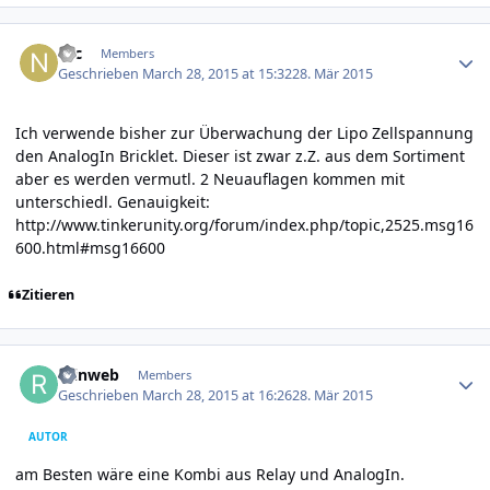
Author stats
Nic
Members
Geschrieben
March 28, 2015 at 15:32
28. Mär 2015
Ich verwende bisher zur Überwachung der Lipo Zellspannung
den AnalogIn Bricklet. Dieser ist zwar z.Z. aus dem Sortiment
aber es werden vermutl. 2 Neuauflagen kommen mit
unterschiedl. Genauigkeit:
http://www.tinkerunity.org/forum/index.php/topic,2525.msg16
600.html#msg16600
Zitieren
Author stats
reinweb
Members
Geschrieben
March 28, 2015 at 16:26
28. Mär 2015
AUTOR
am Besten wäre eine Kombi aus Relay und AnalogIn.