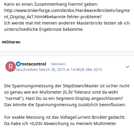
Kann es einen Zusammenhang hiermit geben:
http://www.tinkerforge.com/de/doc/Hardware/Bricklets/Segme
nt_Display_4x7.html#bekannte-fehler-probleme
?
Ich werde mal mit meinen anderen Masterbricks testen ob ich
unterschiedliche Ergebnisse bekomme.
Zitieren
Author stats
remotecontrol
Members
Geschrieben
March 28, 2015 at 14:38
28. Mär 2015
Die Spannungsmessung der StepDown/Master ist sicher nicht
so genau wie ein Multimeter (0,3V Toleranz sind da wohl
"normal"). Hast Du so ein Segment-Display angeschlossen?
Das könnte die Spannungsmessung zusätzlich beeinflussen.
Für exakte Messung ist das VoltageCurrent Bricklet gedacht.
Da habe ich <0,03V Abweichung zu meinem Multimeter.