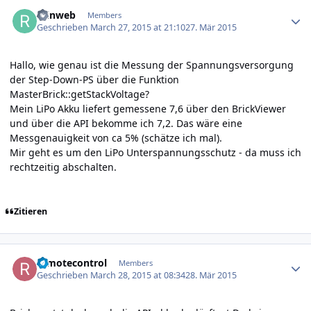
Author stats
reinweb
Members
Geschrieben
March 27, 2015 at 21:10
27. Mär 2015
Hallo, wie genau ist die Messung der Spannungsversorgung
der Step-Down-PS über die Funktion
MasterBrick::getStackVoltage?
Mein LiPo Akku liefert gemessene 7,6 über den BrickViewer
und über die API bekomme ich 7,2. Das wäre eine
Messgenauigkeit von ca 5% (schätze ich mal).
Mir geht es um den LiPo Unterspannungsschutz - da muss ich
rechtzeitig abschalten.
Zitieren
Author stats
remotecontrol
Members
Geschrieben
March 28, 2015 at 08:34
28. Mär 2015