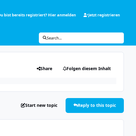
u bist bereits registriert? Hier anmelden
Jetzt registrieren
Search...
Share
Folgen diesem Inhalt
Start new topic
Reply to this topic