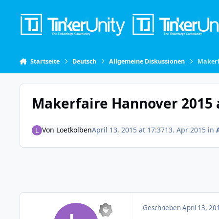
Skip to content
Startseite
Deutsch
Allgemeine Diskussionen
Makerf
Makerfaire Hannover 2015 
Von
Loetkolben
April 13, 2015 at 17:37
13. Apr 2015
in
Geschrieben
April 13, 20