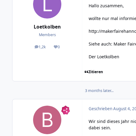
Hallo zusammen,
wollte nur mal informie
Loetkolben
http://makerfairehann
Members
Siehe auch:
Maker Fair
1,2k
0
posts
Reputation
Der Loetkolben
Zitieren
3 months later...
Geschrieben
August 4, 2
Wir sind dieses Jahr n
dabei sein.