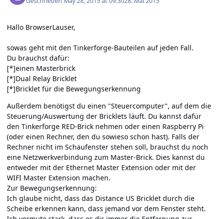
Geschrieben
May 28, 2015 at 09:30
28. Mai 2015
Hallo BrowserLauser,
sowas geht mit den Tinkerforge-Bauteilen auf jeden Fall.
Du brauchst dafür:
[*]einen Masterbrick
[*]Dual Relay Bricklet
[*]Bricklet für die Bewegungserkennung
Außerdem benötigst du einen "Steuercomputer", auf dem die
Steuerung/Auswertung der Bricklets läuft. Du kannst dafür
den Tinkerforge RED-Brick nehmen oder einen Raspberry Pi
(oder einen Rechner, den du sowieso schon hast). Falls der
Rechner nicht im Schaufenster stehen soll, brauchst du noch
eine Netzwerkverbindung zum Master-Brick. Dies kannst du
entweder mit der Ethernet Master Extension oder mit der
WIFI Master Extension machen.
Zur Bewegungserkennung:
Ich glaube nicht, dass das Distance US Bricklet durch die
Scheibe erkennen kann, dass jemand vor dem Fenster steht.
Ich vermute stark, dass es dir immer die Entfernung zur