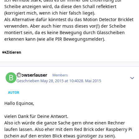
Scheibe anzeigen wird, da diese den Schall reflektiert
(korrigiert mich, wenn ich hier falsch liege).
Als Alternative dafür könntest du das Motion Detector Bricklet
verwenden. Aber auch hier muss dieses vor(!) der Scheibe
montiert sein, da es keine Bewegung durch Glasscheiben
erkennen kann (wie alle PIR Bewegungsmelder).
Zitieren
Author stats
Browserlauser
Members
Geschrieben
May 28, 2015 at 10:40
28. Mai 2015
AUTOR
Hallo Equinox,
vielen Dank für Deine Antwort.
Also ich würde die ganze Sache gern ohne einen Rechner
laufen lassen. Also eher mit dem Red Brick oder Raspberry Pi
(schein auf den ersten Blick etwas günstiger zu sein).