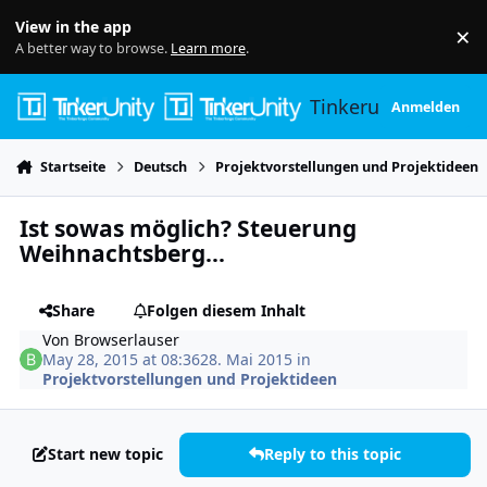
Skip to content
View in the app
×
Di
A better way to browse.
Learn more
.
Tinkerunity
Anmelden
Startseite
Deutsch
Projektvorstellungen und Projektideen
Ist sowas möglich? Steuerung
Weihnachtsberg...
Share
Folgen diesem Inhalt
Von
Browserlauser
May 28, 2015 at 08:36
28. Mai 2015
in
Projektvorstellungen und Projektideen
Start new topic
Reply to this topic