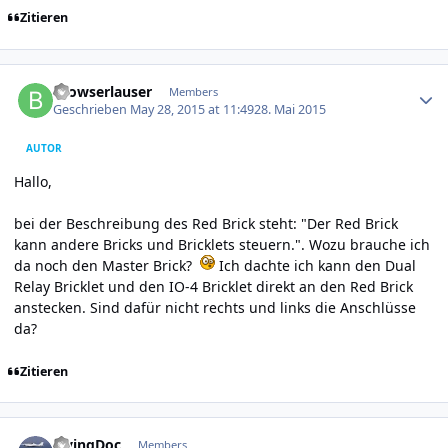
Zitieren
Author stats
Browserlauser
Members
Geschrieben
May 28, 2015 at 11:49
28. Mai 2015
AUTOR
Hallo,
bei der Beschreibung des Red Brick steht: "Der Red Brick
kann andere Bricks und Bricklets steuern.". Wozu brauche ich
da noch den Master Brick?
Ich dachte ich kann den Dual
Relay Bricklet und den IO-4 Bricklet direkt an den Red Brick
anstecken. Sind dafür nicht rechts und links die Anschlüsse
da?
Zitieren
Author stats
FlyingDoc
Members