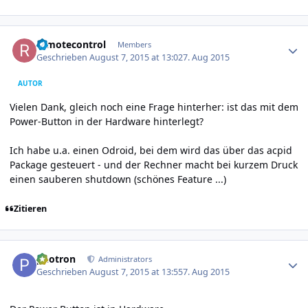
Author stats
remotecontrol
Members
Geschrieben
August 7, 2015 at 13:02
7. Aug 2015
AUTOR
Vielen Dank, gleich noch eine Frage hinterher: ist das mit dem
Power-Button in der Hardware hinterlegt?
Ich habe u.a. einen Odroid, bei dem wird das über das acpid
Package gesteuert - und der Rechner macht bei kurzem Druck
einen sauberen shutdown (schönes Feature ...)
Zitieren
Author stats
photron
Administrators
Geschrieben
August 7, 2015 at 13:55
7. Aug 2015