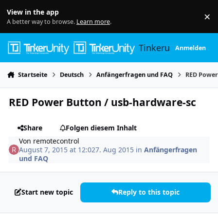
Skip to content
View in the app
×
Di
A better way to browse.
Learn more
.
Tinkerunity
Anmelden
Startseite
Deutsch
Anfängerfragen und FAQ
RED Power
RED Power Button / usb-hardware-sc
Share
Folgen diesem Inhalt
Von
remotecontrol
August 7, 2015 at 12:02
7. Aug 2015
in
Anfängerfragen
und FAQ
Start new topic
Reply to this topic
Author stats