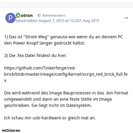
Author stats
photron
Administrators
Geschrieben
August 7, 2015 at 12:24
7. Aug 2015
1) Das ist "Strom Weg" genauso wie wenn du an deinem PC
den Power Knopf länger gedrückt hältst.
2) Die .fex Datei findest du hier:
https://github.com/Tinkerforge/red-
brick/blob/master/image/config/kernel/script_red_brick_full.fe
x
Die wird während des Image Bauprozesses in das .bin Format
umgewandelt und dann an eine feste Stelle im Image
geschrieben. Sie liegt nicht im Dateisystem.
Ich schau mir usb-hardware-sc gleich mal an.
Zitieren