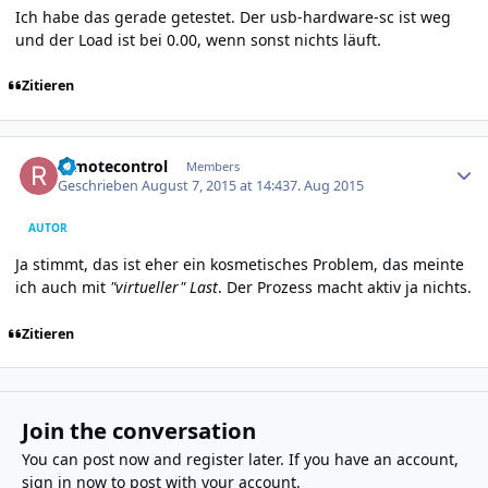
Ich habe das gerade getestet. Der usb-hardware-sc ist weg
und der Load ist bei 0.00, wenn sonst nichts läuft.
Zitieren
Author stats
remotecontrol
Members
Geschrieben
August 7, 2015 at 14:43
7. Aug 2015
AUTOR
Ja stimmt, das ist eher ein kosmetisches Problem, das meinte
ich auch mit
"virtueller" Last
. Der Prozess macht aktiv ja nichts.
Zitieren
Join the conversation
You can post now and register later. If you have an account,
sign in now
to post with your account.