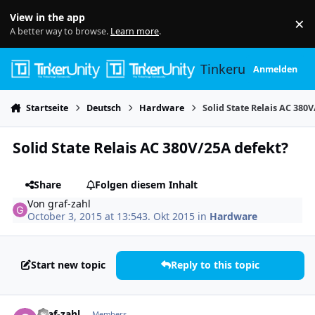
Skip to content
View in the app
×
Di
A better way to browse.
Learn more
.
Tinkerunity
Anmelden
Startseite
Deutsch
Hardware
Solid State Relais AC 380
Solid State Relais AC 380V/25A defekt?
Share
Folgen diesem Inhalt
Von
graf-zahl
October 3, 2015 at 13:54
3. Okt 2015
in
Hardware
Start new topic
Reply to this topic
Author stats
graf-zahl
Members