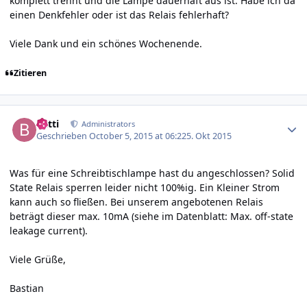
komplett trennt und die Lampe dauerhaft aus ist. Habe ich da
einen Denkfehler oder ist das Relais fehlerhaft?
Viele Dank und ein schönes Wochenende.
Zitieren
Author stats
batti
Administrators
Geschrieben
October 5, 2015 at 06:22
5. Okt 2015
Was für eine Schreibtischlampe hast du angeschlossen? Solid
State Relais sperren leider nicht 100%ig. Ein Kleiner Strom
kann auch so fließen. Bei unserem angebotenen Relais
beträgt dieser max. 10mA (siehe im Datenblatt: Max. off-state
leakage current).
Viele Grüße,
Bastian