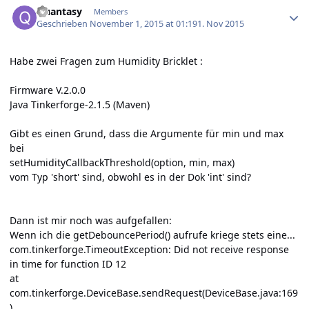
Quantasy
Members
Geschrieben
November 1, 2015 at 01:19
1. Nov 2015
Habe zwei Fragen zum Humidity Bricklet :
Firmware V.2.0.0
Java Tinkerforge-2.1.5 (Maven)
Gibt es einen Grund, dass die Argumente für min und max
bei
setHumidityCallbackThreshold(option, min, max)
vom Typ 'short' sind, obwohl es in der Dok 'int' sind?
Dann ist mir noch was aufgefallen:
Wenn ich die getDebouncePeriod() aufrufe kriege stets eine...
com.tinkerforge.TimeoutException: Did not receive response
in time for function ID 12
at
com.tinkerforge.DeviceBase.sendRequest(DeviceBase.java:169
)