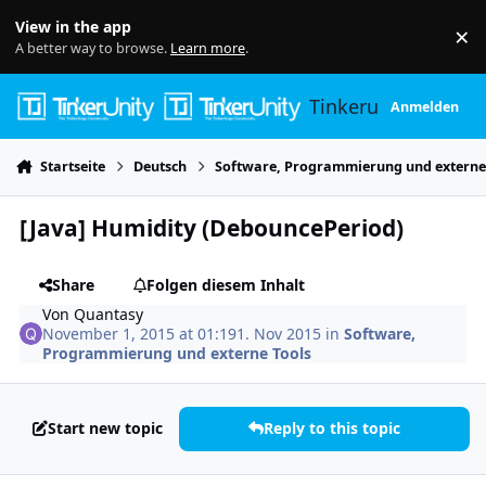
Skip to content
View in the app
×
Di
A better way to browse.
Learn more
.
Tinkerunity
Anmelden
Startseite
Deutsch
Software, Programmierung und externe
[Java] Humidity (DebouncePeriod)
Share
Folgen diesem Inhalt
Von
Quantasy
November 1, 2015 at 01:19
1. Nov 2015
in
Software,
Programmierung und externe Tools
Start new topic
Reply to this topic
Author stats