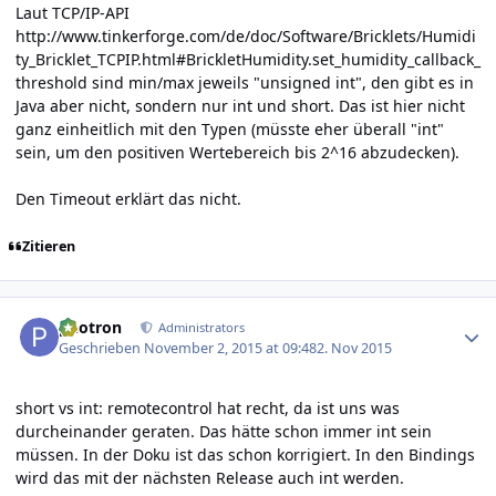
Laut TCP/IP-API
http://www.tinkerforge.com/de/doc/Software/Bricklets/Humidi
ty_Bricklet_TCPIP.html#BrickletHumidity.set_humidity_callback_
threshold
sind min/max jeweils "unsigned int", den gibt es in
Java aber nicht, sondern nur int und short. Das ist hier nicht
ganz einheitlich mit den Typen (müsste eher überall "int"
sein, um den positiven Wertebereich bis 2^16 abzudecken).
Den Timeout erklärt das nicht.
Zitieren
Author stats
photron
Administrators
Geschrieben
November 2, 2015 at 09:48
2. Nov 2015
short vs int: remotecontrol hat recht, da ist uns was
durcheinander geraten. Das hätte schon immer int sein
müssen. In der Doku ist das schon korrigiert. In den Bindings
wird das mit der nächsten Release auch int werden.