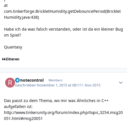
at
com.tinkerforge.BrickletHumidity.getDebouncePeriod(Bricklet
Humidity.java:438)
Habe ich da was falsch verstanden, oder ist da ein kleiner Bug
im Spiel?
Quantasy
Zitieren
Author stats
remotecontrol
Members
Geschrieben
November 1, 2015 at 08:11
1. Nov 2015
Das passt zu dem Thema, wo mir was Ähnliches in C++
aufgefallen ist:
http://www.tinkerunity.org/forum/index.php/topic,3254.msg20
051.html#msg20051