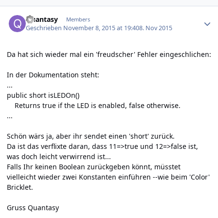
Author stats
Quantasy
Members
Geschrieben
November 8, 2015 at 19:40
8. Nov 2015
Da hat sich wieder mal ein 'freudscher' Fehler eingeschlichen:
In der Dokumentation steht:
...
public short isLEDOn()
Returns true if the LED is enabled, false otherwise.
...
Schön wärs ja, aber ihr sendet einen 'short' zurück.
Da ist das verflixte daran, dass 11=>true und 12=>false ist,
was doch leicht verwirrend ist...
Falls Ihr keinen Boolean zurückgeben könnt, müsstet
vielleicht wieder zwei Konstanten einführen --wie beim 'Color'
Bricklet.
Gruss Quantasy