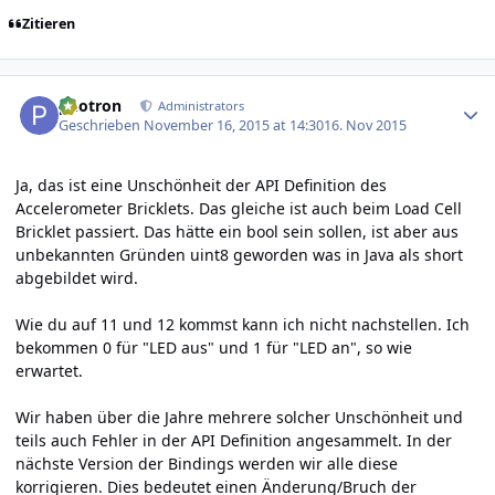
Zitieren
Author stats
photron
Administrators
Geschrieben
November 16, 2015 at 14:30
16. Nov 2015
Ja, das ist eine Unschönheit der API Definition des
Accelerometer Bricklets. Das gleiche ist auch beim Load Cell
Bricklet passiert. Das hätte ein bool sein sollen, ist aber aus
unbekannten Gründen uint8 geworden was in Java als short
abgebildet wird.
Wie du auf 11 und 12 kommst kann ich nicht nachstellen. Ich
bekommen 0 für "LED aus" und 1 für "LED an", so wie
erwartet.
Wir haben über die Jahre mehrere solcher Unschönheit und
teils auch Fehler in der API Definition angesammelt. In der
nächste Version der Bindings werden wir alle diese
korrigieren. Dies bedeutet einen Änderung/Bruch der