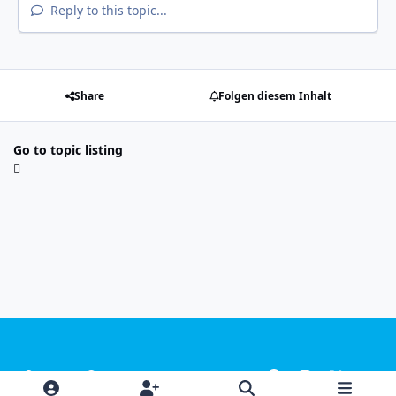
Reply to this topic...
Share
Folgen diesem Inhalt
Go to topic listing
Light Mode
Dark Mode
System Preference
f
i
x
y
a
n
o