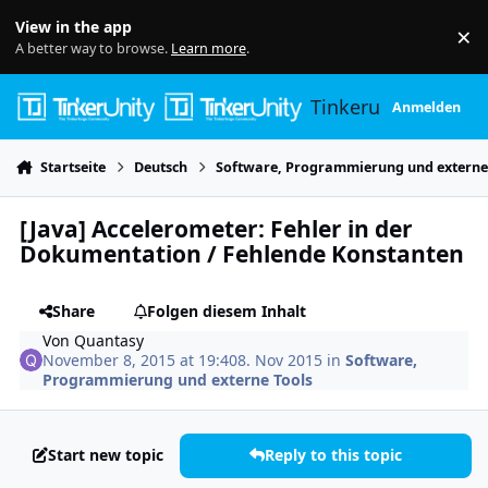
Skip to content
View in the app
×
Di
A better way to browse.
Learn more
.
Tinkerunity
Anmelden
Startseite
Deutsch
Software, Programmierung und externe
[Java] Accelerometer: Fehler in der
Dokumentation / Fehlende Konstanten
Share
Folgen diesem Inhalt
Von
Quantasy
November 8, 2015 at 19:40
8. Nov 2015
in
Software,
Programmierung und externe Tools
Start new topic
Reply to this topic