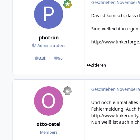
Geschrieben
November 9,
Das ist komisch, dass da
Sind vielleicht in irge
photron
http://www.tinkerforg
Administrators
3,3k
96
posts
Reputation
Zitieren
Geschrieben
November 9,
Und noch einmal alles 
Fehlermeldung. Auch hi
http://www.tinkerunity
Nun weiß ist auch nicht
otto-zetel
Members