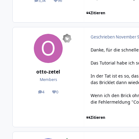
3,3k
96
posts
Reputation
Zitieren
Geschrieben
November 9,
Danke, für die schnel
Das Tutorial habe ich 
otto-zetel
In der Tat ist es so, d
Members
das Bricklet dann wiede
4
0
posts
Reputation
Wenn ich den Brick ohn
die Fehlermeldung "Coul
Zitieren