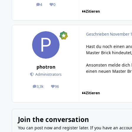
4
0
posts
Reputation
Zitieren
Geschrieben
November 1
Hast du noch einen and
Master Brick hindeutet,
Ansonsten melde dich 
photron
einen neuen Master Bri
Administrators
3,3k
96
posts
Reputation
Zitieren
Join the conversation
You can post now and register later. If you have an accou