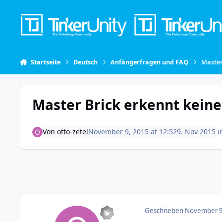
Skip to content
Startseite
Deutsch
Anfängerfragen und FAQ
Master
Master Brick erkennt keine
Von
otto-zetel
November 9, 2015 at 12:52
9. Nov 2015
i
Geschrieben
November 9,