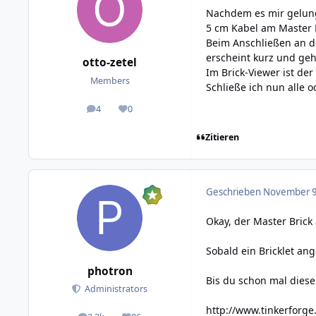
Nachdem es mir gelunge
5 cm Kabel am Master B
Beim Anschließen an de
erscheint kurz und geh
otto-zetel
Im Brick-Viewer ist de
Members
Schließe ich nun alle o
4
0
posts
Reputation
Zitieren
Geschrieben
November 9,
Okay, der Master Brick 
Sobald ein Bricklet an
photron
Bis du schon mal dies
Administrators
http://www.tinkerforge