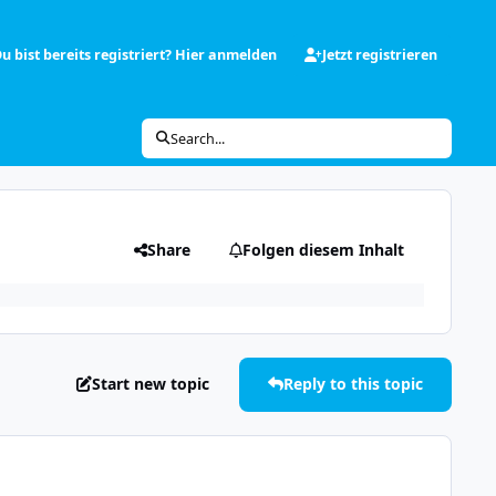
u bist bereits registriert? Hier anmelden
Jetzt registrieren
Search...
Share
Folgen diesem Inhalt
Start new topic
Reply to this topic