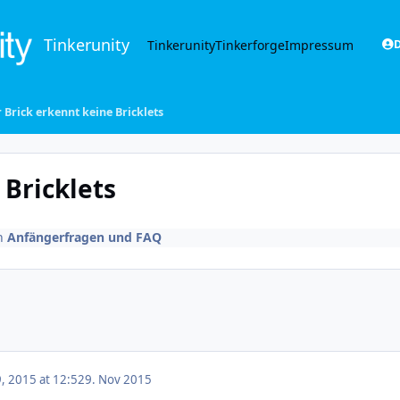
Tinkerunity
Tinkerunity
Tinkerforge
Impressum
D
 Brick erkennt keine Bricklets
 Bricklets
n
Anfängerfragen und FAQ
 2015 at 12:52
9. Nov 2015