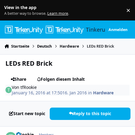
Skip to content
View in the app
×
Di
A better way to browse.
Learn more
.
Tinkerunity
Anmelden
Startseite
Deutsch
Hardware
LEDs RED Brick
LEDs RED Brick
Share
Folgen diesem Inhalt
Von
tfRookie
January 16, 2016 at 17:50
16. Jan 2016
in
Hardware
Start new topic
Reply to this topic
Author stats
tfRookie
Members