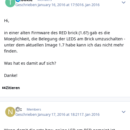
Geschrieben
January 16, 2016 at 17:50
16. Jan 2016
Hi,
in einer alten Firmware des RED brick (1.6?) gab es die
Moeglichkeit, die Belegung der LEDS am Brick umzuschalten -
unter dem aktuellen Image 1.7 habe kann ich das nicht mehr
finden.
Was hat es damit auf sich?
Danke!
Zitieren
Author stats
Nic
Members
Geschrieben
January 17, 2016 at 18:21
17. Jan 2016