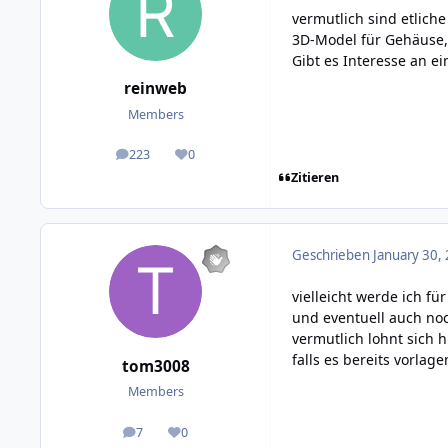
vermutlich sind etlic
3D-Model für Gehäuse,
Gibt es Interesse an e
reinweb
Members
223
0
posts
Reputation
Zitieren
Geschrieben
January 30,
vielleicht werde ich f
und eventuell auch noc
vermutlich lohnt sich 
falls es bereits vorlage
tom3008
Members
7
0
posts
Reputation