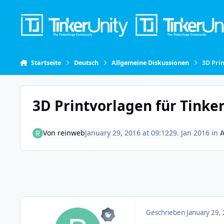
Skip to content
Startseite
Deutsch
Allgemeine Diskussionen
3D Pri
3D Printvorlagen für Tinke
Von
reinweb
January 29, 2016 at 09:12
29. Jan 2016
in
A
Geschrieben
January 29,