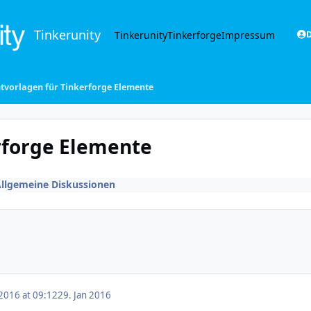
Tinkerunity
Tinkerunity
Tinkerforge
Impressum
D
ntvorlagen für Tinkerforge Elemente
rforge Elemente
llgemeine Diskussionen
 2016 at 09:12
29. Jan 2016