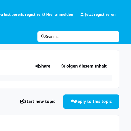
u bist bereits registriert? Hier anmelden
Jetzt registrieren
Search...
Share
Folgen diesem Inhalt
Start new topic
Reply to this topic