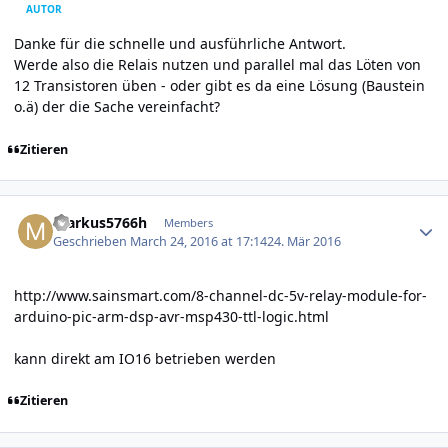
AUTOR
Danke für die schnelle und ausführliche Antwort.
Werde also die Relais nutzen und parallel mal das Löten von
12 Transistoren üben - oder gibt es da eine Lösung (Baustein
o.ä) der die Sache vereinfacht?
Zitieren
Author stats
markus5766h
Members
Geschrieben
March 24, 2016 at 17:14
24. Mär 2016
http://www.sainsmart.com/8-channel-dc-5v-relay-module-for-
arduino-pic-arm-dsp-avr-msp430-ttl-logic.html
kann direkt am IO16 betrieben werden
Zitieren