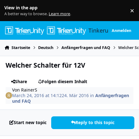
Skip to content
View in the app
×
Di
A better way to browse.
Learn more
.
Tinkerunity
Anmelden
Startseite
Deutsch
Anfängerfragen und FAQ
Welcher Sc
Welcher Schalter für 12V
Share
Folgen diesem Inhalt
Von
RainerS
March 24, 2016 at 14:12
24. Mär 2016
in
Anfängerfragen
und FAQ
Start new topic
Reply to this topic
Author stats