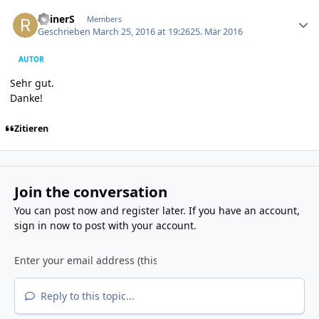
Author stats
RainerS
Members
Geschrieben
March 25, 2016 at 19:26
25. Mär 2016
AUTOR
Sehr gut.
Danke!
Zitieren
Join the conversation
You can post now and register later. If you have an account,
sign in now
to post with your account.
Reply to this topic...