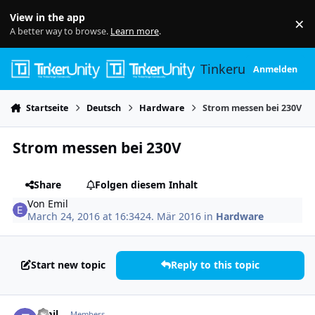
Skip to content
View in the app
×
Di
A better way to browse.
Learn more
.
Tinkerunity
Anmelden
Startseite
Deutsch
Hardware
Strom messen bei 230V
Strom messen bei 230V
Share
Folgen diesem Inhalt
Von
Emil
March 24, 2016 at 16:34
24. Mär 2016
in
Hardware
Start new topic
Reply to this topic
Author stats
Emil
Members