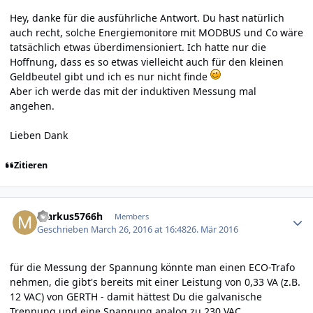
Hey, danke für die ausführliche Antwort. Du hast natürlich
auch recht, solche Energiemonitore mit MODBUS und Co wäre
tatsächlich etwas überdimensioniert. Ich hatte nur die
Hoffnung, dass es so etwas vielleicht auch für den kleinen
Geldbeutel gibt und ich es nur nicht finde
Aber ich werde das mit der induktiven Messung mal
angehen.
Lieben Dank
Zitieren
Author stats
markus5766h
Members
Geschrieben
March 26, 2016 at 16:48
26. Mär 2016
für die Messung der Spannung könnte man einen ECO-Trafo
nehmen, die gibt's bereits mit einer Leistung von 0,33 VA (z.B.
12 VAC) von GERTH - damit hättest Du die galvanische
Trennung und eine Spannung analog zu 230 VAC.