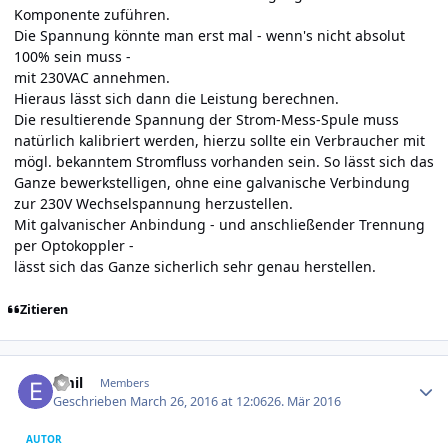
Komponente zuführen.
Die Spannung könnte man erst mal - wenn's nicht absolut
100% sein muss -
mit 230VAC annehmen.
Hieraus lässt sich dann die Leistung berechnen.
Die resultierende Spannung der Strom-Mess-Spule muss
natürlich kalibriert werden, hierzu sollte ein Verbraucher mit
mögl. bekanntem Stromfluss vorhanden sein. So lässt sich das
Ganze bewerkstelligen, ohne eine galvanische Verbindung
zur 230V Wechselspannung herzustellen.
Mit galvanischer Anbindung - und anschließender Trennung
per Optokoppler -
lässt sich das Ganze sicherlich sehr genau herstellen.
Zitieren
Author stats
Emil
Members
Geschrieben
March 26, 2016 at 12:06
26. Mär 2016
AUTOR